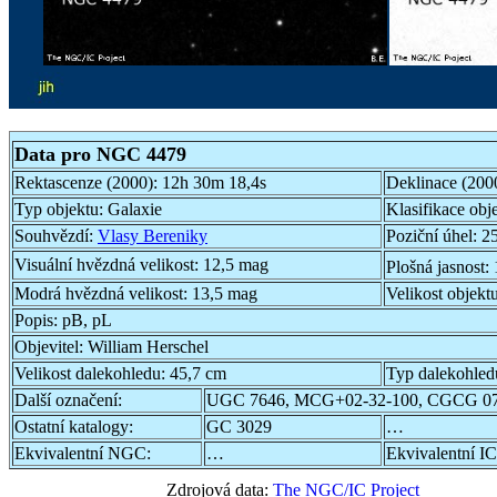
Data pro NGC 4479
Rektascenze (2000):
12h 30m 18,4s
Deklinace (200
Typ objektu:
Galaxie
Klasifikace obj
Souhvězdí:
Vlasy Bereniky
Poziční úhel:
25
Visuální hvězdná velikost:
12,5 mag
Plošná jasnost:
Modrá hvězdná velikost:
13,5 mag
Velikost objekt
Popis:
pB, pL
Objevitel:
William Herschel
Velikost dalekohledu:
45,7 cm
Typ dalekohled
Další označení:
UGC 7646, MCG+02-32-100, CGCG 07
Ostatní katalogy:
GC 3029
…
Ekvivalentní NGC:
…
Ekvivalentní IC
Zdrojová data:
The NGC/IC Project