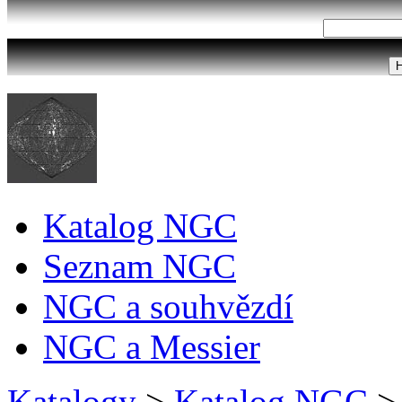
Katalog NGC
Seznam NGC
NGC a souhvězdí
NGC a Messier
Katalogy
>
Katalog NGC
>