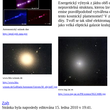
Energetický výtrysk z jádra obří
nepravidelná struktura, kterou l
emise pravděpodobně vytvářena en
tento kosmický plamenomet? V zás
díry. Tvoří se tak silné elektrom
jako velká eliptická galaxie kral
Astronomický snímek dne
http://apod.gsfc.nasa.gov
www.bbs-winsen.de
http://www.bbs-
winsen.de/GoBlack/Astronom/Univers/M_obj/m87.jpg
www.ing.iac.es
http://www.ing.iac.es/PR/science/NGC4486.jpg
Zpět
Stránka byla naposledy editována 15. ledna 2010 v 19:41.