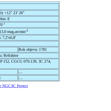
0):
+12° 23' 26"
ektu:
E
0 °
-2
13,0 mag.arcmin
u:
7,2'x6,8'
Rok objevu:
1781
u:
Refraktor
 152, CGCG 070.139, 3C 274,
…
:
…
e NGC/IC Project