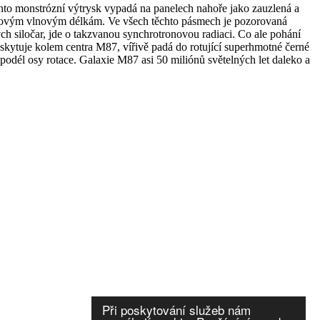
Tento monstrózní výtrysk vypadá na panelech nahoře jako zauzlená a
rádiovým vlnovým délkám. Ve všech těchto pásmech je pozorovaná
ch siločar, jde o takzvanou synchrotronovou radiaci. Co ale pohání
skytuje kolem centra M87, vířivě padá do rotující superhmotné černé
u podél osy rotace. Galaxie M87 asi 50 miliónů světelných let daleko a
Při poskytování služeb nám