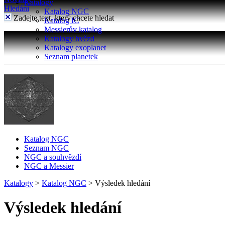
Katalogy
Hledání
Katalog NGC
Zadejte text, který chcete hledat
Katalog IC
Messierův katalog
Katalogy hvězd
Katalogy exoplanet
Seznam planetek
Katalog NGC
Seznam NGC
NGC a souhvězdí
NGC a Messier
Katalogy
>
Katalog NGC
>
Výsledek hledání
Výsledek hledání