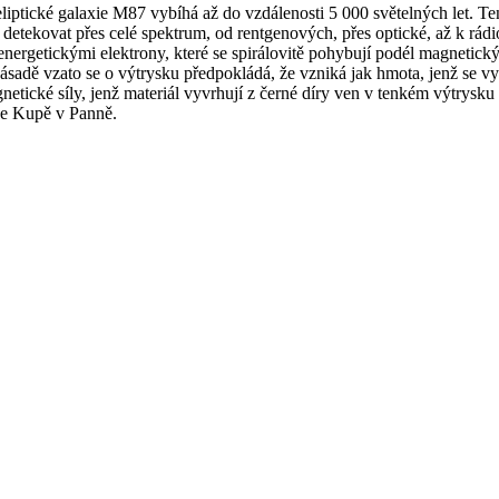
 eliptické galaxie M87 vybíhá až do vzdálenosti 5 000 světelných let. 
ze detekovat přes celé spektrum, od rentgenových, přes optické, až k 
ergetickými elektrony, které se spirálovitě pohybují podél magnetický
adě vzato se o výtrysku předpokládá, že vzniká jak hmota, jenž se vy
agnetické síly, jenž materiál vyvrhují z černé díry ven v tenkém výtrysk
uje Kupě v Panně.