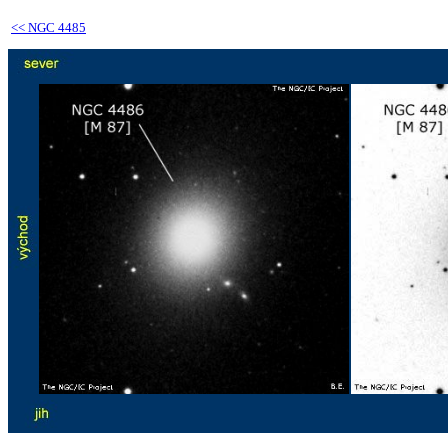
<<
NGC 4485