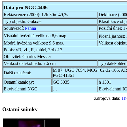
Data pro NGC 4486
Rektascenze (2000):
12h 30m 49,3s
Deklinace (200
Typ objektu:
Galaxie
Klasifikace obj
Souhvězdí:
Panna
Poziční úhel:
17
Visuální hvězdná velikost:
8,6 mag
Plošná jasnost:
Modrá hvězdná velikost:
9,6 mag
Velikost objekt
Popis:
vB, vL, R, mbM, 3rd of 3
Objevitel:
Charles Messier
Velikost dalekohledu:
7,6 cm
Typ dalekohled
M 87, UGC 7654, MCG+02-32-105, ARP
Další označení:
PGC 41361
Ostatní katalogy:
GC 3035
h 1301
Ekvivalentní NGC:
…
Ekvivalentní IC
Zdrojová data:
Th
Ostatní snímky