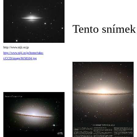
Tento snímek
http://www.niji.or.jp
http://www.niji.or.jp/home/taku-
t/CCD/image/M/M104.jpg