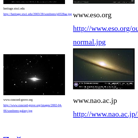
heritage.stsci.edu
www.eso.org
http://heritage.stsci.edu/2003/28/sombrero/p0328aa.jpg
http://www.eso.org/o
normal.jpg
www.nao.ac.jp
www.concord-grove.org
http://www.concord-grove.org/images/2002-04-
06/sombrero-galaxy.jpg
http://www.nao.ac.jp