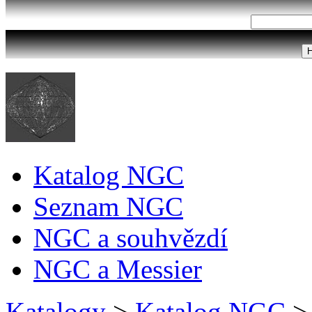
Katalog NGC
Seznam NGC
NGC a souhvězdí
NGC a Messier
Katalogy
>
Katalog NGC
>