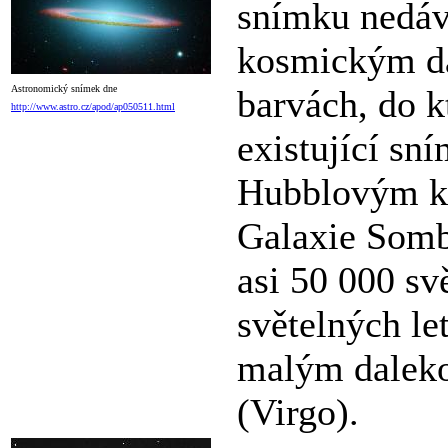
snímku nedáv
kosmickým da
Astronomický snímek dne
barvách, do k
http://www.astro.cz/apod/ap050511.html
existující sn
Hubblovým k
Galaxie Somb
asi 50 000 svě
světelných le
malým daleko
(Virgo).