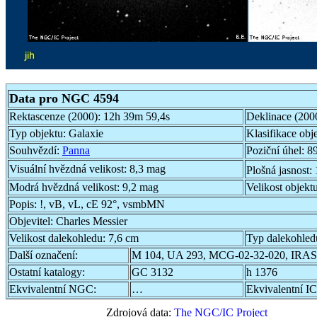
Data pro NGC 4594
Rektascenze (2000):
12h 39m 59,4s
Deklinace (200
Typ objektu:
Galaxie
Klasifikace obj
Souhvězdí:
Panna
Poziční úhel:
89
Visuální hvězdná velikost:
8,3 mag
Plošná jasnost:
Modrá hvězdná velikost:
9,2 mag
Velikost objekt
Popis:
!, vB, vL, cE 92°, vsmbMN
Objevitel:
Charles Messier
Velikost dalekohledu:
7,6 cm
Typ dalekohled
Další označení:
M 104, UA 293, MCG-02-32-020, IRAS
Ostatní katalogy:
GC 3132
h 1376
Ekvivalentní NGC:
…
Ekvivalentní IC
Zdrojová data:
The NGC/IC Project