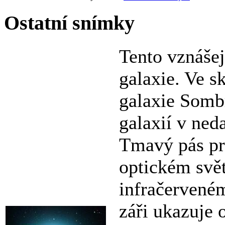
Ostatní snímky
Tento vznášej
galaxie. Ve s
galaxie Sombr
galaxií v ned
Tmavý pás pr
optickém svět
infračerveném
záři ukazuje 