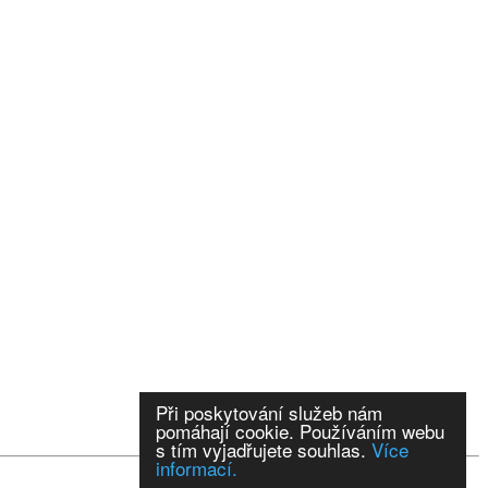
Při poskytování služeb nám
pomáhají cookie. Používáním webu
s tím vyjadřujete souhlas.
Více
informací.