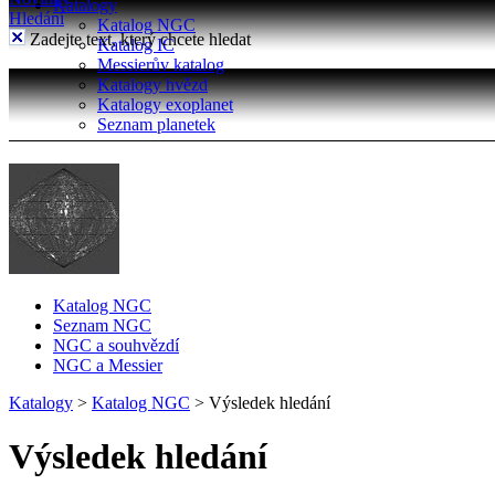
Katalogy
Hledání
Katalog NGC
Zadejte text, který chcete hledat
Katalog IC
Messierův katalog
Katalogy hvězd
Katalogy exoplanet
Seznam planetek
Katalog NGC
Seznam NGC
NGC a souhvězdí
NGC a Messier
Katalogy
>
Katalog NGC
>
Výsledek hledání
Výsledek hledání