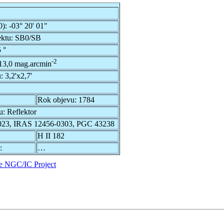
0):
-03° 20' 01"
ektu:
SB0/SB
 °
-2
13,0 mag.arcmin
u:
3,2'x2,7'
Rok objevu:
1784
u:
Reflektor
23, IRAS 12456-0303, PGC 43238
H II 182
:
…
e NGC/IC Project