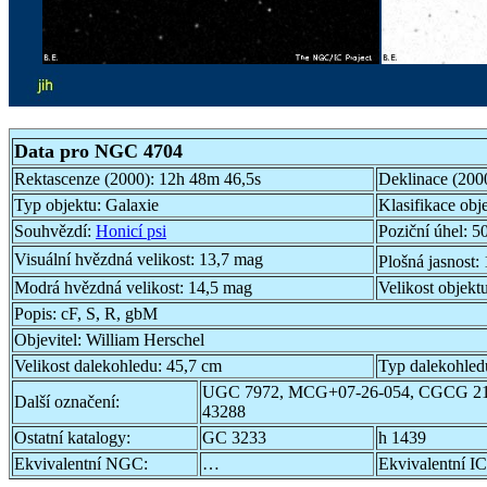
Data pro NGC 4704
Rektascenze (2000):
12h 48m 46,5s
Deklinace (200
Typ objektu:
Galaxie
Klasifikace obj
Souhvězdí:
Honicí psi
Poziční úhel:
50
Visuální hvězdná velikost:
13,7 mag
Plošná jasnost:
Modrá hvězdná velikost:
14,5 mag
Velikost objekt
Popis:
cF, S, R, gbM
Objevitel:
William Herschel
Velikost dalekohledu:
45,7 cm
Typ dalekohled
UGC 7972, MCG+07-26-054, CGCG 21
Další označení:
43288
Ostatní katalogy:
GC 3233
h 1439
Ekvivalentní NGC:
…
Ekvivalentní IC