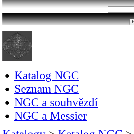
Katalog NGC
Seznam NGC
NGC a souhvězdí
NGC a Messier
Katalogy
>
Katalog NGC
>