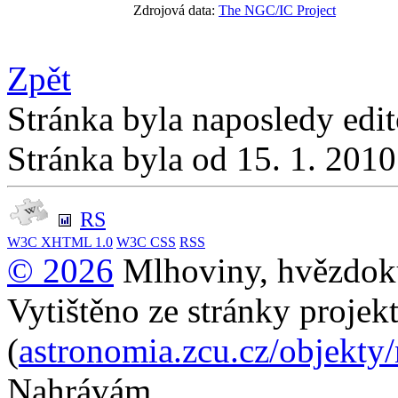
Zdrojová data:
The NGC/IC Project
Zpět
Stránka byla naposledy edi
Stránka byla od 15. 1. 201
RS
W3C
XHTML 1.0
W3C
CSS
RSS
© 2026
Mlhoviny, hvězdoku
Vytištěno ze stránky projek
(
astronomia.zcu.cz/objekty
Nahrávám...