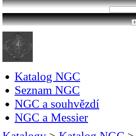
Katalog NGC
Seznam NGC
NGC a souhvězdí
NGC a Messier
Katalogy
>
Katalog NGC
>