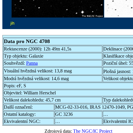
Data pro NGC 4708
Rektascenze (2000):
12h 49m 41,5s
Deklinace (200
Typ objektu:
Galaxie
Klasifikace obj
Souhvězdí:
Panna
Poziční úhel:
55
Visuální hvězdná velikost:
13,8 mag
Plošná jasnost:
Modrá hvězdná velikost:
14,6 mag
Velikost objekt
Popis:
eF, S
Objevitel:
William Herschel
Velikost dalekohledu:
45,7 cm
Typ dalekohled
Další označení:
MCG-02-33-016, IRAS 12470-1049, P
Ostatní katalogy:
GC 3236
…
Ekvivalentní NGC:
…
Ekvivalentní IC
Zdrojová data:
The NGC/IC Project