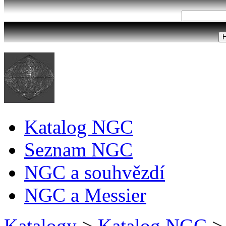
Katalog NGC
Seznam NGC
NGC a souhvězdí
NGC a Messier
Katalogy
>
Katalog NGC
>