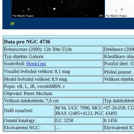
Data pro NGC 4736
Rektascenze (2000):
12h 50m 53,0s
Deklinace (200
Typ objektu:
Galaxie
Klasifikace obj
Souhvězdí:
Honicí psi
Poziční úhel:
10
Visuální hvězdná velikost:
8,1 mag
Plošná jasnost:
Modrá hvězdná velikost:
8,9 mag
Velikost objekt
Popis:
vB, L, iR, vsvmbMBN, r
Objevitel:
Pierre Mechain
Velikost dalekohledu:
7,6 cm
Typ dalekohled
M 94, UGC 7996, MCG+07-26-058, CG
Další označení:
IRAS 12485+4123, PGC 43495
Ostatní katalogy:
GC 3258
h 1456
Ekvivalentní NGC:
…
Ekvivalentní IC