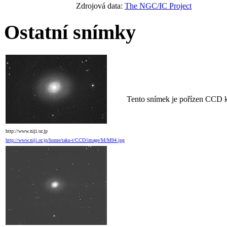
Zdrojová data:
The NGC/IC Project
Ostatní snímky
Tento snímek je pořízen CCD 
http://www.niji.or.jp
http://www.niji.or.jp/home/taku-t/CCD/image/M/M94.jpg