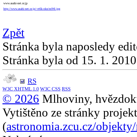
www.asahi-net.or.jp
http://www.asahi-net.or.jp/~rt6k-okn/m94l.jpg
Zpět
Stránka byla naposledy edi
Stránka byla od 15. 1. 201
RS
W3C
XHTML 1.0
W3C
CSS
RSS
© 2026
Mlhoviny, hvězdoku
Vytištěno ze stránky projek
(
astronomia.zcu.cz/objekty