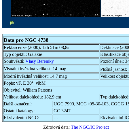
Data pro NGC 4738
Rektascenze (2000):
12h 51m 08,8s
Deklinace (200
Typ objektu:
Galaxie
Klasifikace obj
Souhvězdí:
Vlasy Bereniky
Poziční úhel:
34
Visuální hvězdná velikost:
14 mag
Plošná jasnost:
Modrá hvězdná velikost:
14,7 mag
Velikost objekt
Popis:
vF, E 30°, vlbM
Objevitel:
William Parsons
Velikost dalekohledu:
182,9 cm
Typ dalekohled
Další označení:
UGC 7999, MCG+05-30-103, CGCG 15
Ostatní katalogy:
GC 3247
…
Ekvivalentní NGC:
…
Ekvivalentní IC
Zdrojová data:
The NGC/IC Project