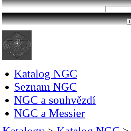
Katalog NGC
Seznam NGC
NGC a souhvězdí
NGC a Messier
Katalogy
>
Katalog NGC
>