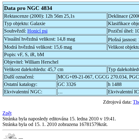
Data pro NGC 4834
Rektascenze (2000):
12h 56m 25,1s
Deklinace (200
Typ objektu:
Galaxie
Klasifikace obj
Souhvězdí:
Honicí psi
Poziční úhel:
10
Visuální hvězdná velikost:
14,8 mag
Plošná jasnost:
Modrá hvězdná velikost:
15,6 mag
Velikost objekt
Popis:
vF, S, iR, bM
Objevitel:
William Herschel
Velikost dalekohledu:
45,7 cm
Typ dalekohled
Další označení:
MCG+09-21-067, CGCG 270.034, PGC
Ostatní katalogy:
GC 3326
h 1488
Ekvivalentní NGC:
…
Ekvivalentní IC
Zdrojová data:
Th
Zpět
Stránka byla naposledy editována 15. ledna 2010 v 19:41.
Stránka byla od 15. 1. 2010 zobrazena 16781579krát.