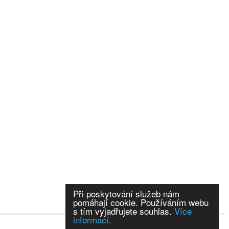
Při poskytování služeb nám
pomáhají cookie. Používáním webu
s tím vyjadřujete souhlas.
Více
informací.