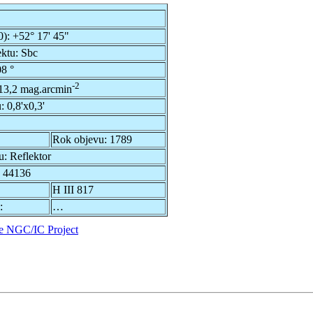
0):
+52° 17' 45"
ektu:
Sbc
8 °
-2
13,2 mag.arcmin
u:
0,8'x0,3'
Rok objevu:
1789
u:
Reflektor
 44136
H III 817
:
…
e NGC/IC Project