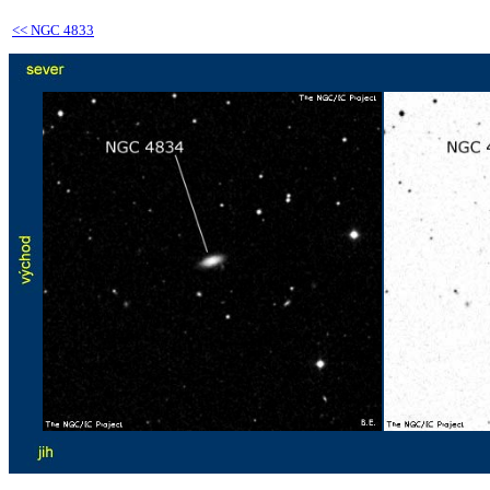
<<
NGC 4833