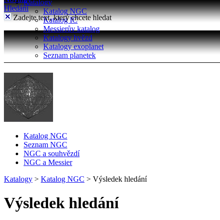
Katalogy
Hledání
Katalog NGC
Zadejte text, který chcete hledat
Katalog IC
Messierův katalog
Katalogy hvězd
Katalogy exoplanet
Seznam planetek
Katalog NGC
Seznam NGC
NGC a souhvězdí
NGC a Messier
Katalogy
>
Katalog NGC
>
Výsledek hledání
Výsledek hledání