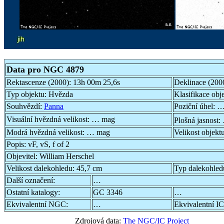
Data pro NGC 4879
Rektascenze (2000):
13h 00m 25,6s
Deklinace (200
Typ objektu:
Hvězda
Klasifikace obj
Souhvězdí:
Panna
Poziční úhel:
…
Visuální hvězdná velikost:
… mag
Plošná jasnost:
Modrá hvězdná velikost:
… mag
Velikost objekt
Popis:
vF, vS, f of 2
Objevitel:
William Herschel
Velikost dalekohledu:
45,7 cm
Typ dalekohled
Další označení:
…
Ostatní katalogy:
GC 3346
…
Ekvivalentní NGC:
…
Ekvivalentní IC
Zdrojová data:
The NGC/IC Project