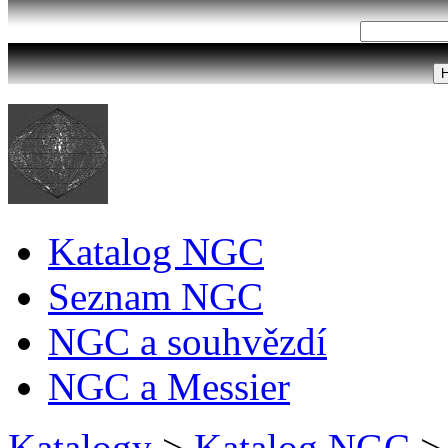
Katalog NGC
Seznam NGC
NGC a souhvězdí
NGC a Messier
Katalogy
>
Katalog NGC
>