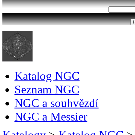
Katalog NGC
Seznam NGC
NGC a souhvězdí
NGC a Messier
Katalogy
>
Katalog NGC
>