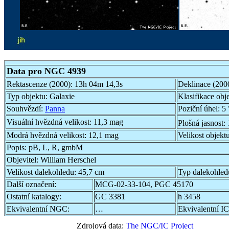
Data pro NGC 4939
Rektascenze (2000):
13h 04m 14,3s
Deklinace (200
Typ objektu:
Galaxie
Klasifikace obj
Souhvězdí:
Panna
Poziční úhel:
5 
Visuální hvězdná velikost:
11,3 mag
Plošná jasnost:
Modrá hvězdná velikost:
12,1 mag
Velikost objekt
Popis:
pB, L, R, gmbM
Objevitel:
William Herschel
Velikost dalekohledu:
45,7 cm
Typ dalekohled
Další označení:
MCG-02-33-104, PGC 45170
Ostatní katalogy:
GC 3381
h 3458
Ekvivalentní NGC:
…
Ekvivalentní IC
Zdrojová data:
The NGC/IC Project