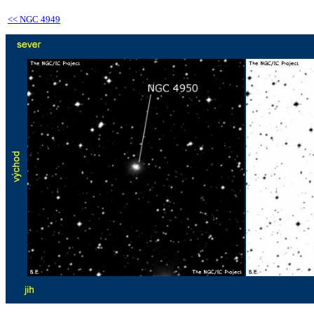
<<
NGC 4949