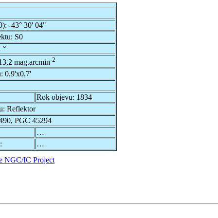
0):
-43° 30' 04"
ektu:
S0
 °
-2
13,2 mag.arcmin
u:
0,9'x0,7'
Rok objevu:
1834
u:
Reflektor
490, PGC 45294
…
:
…
e NGC/IC Project