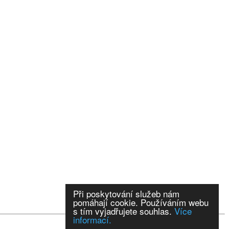
Při poskytování služeb nám
pomáhají cookie. Používáním webu
s tím vyjadřujete souhlas.
Více
informací.