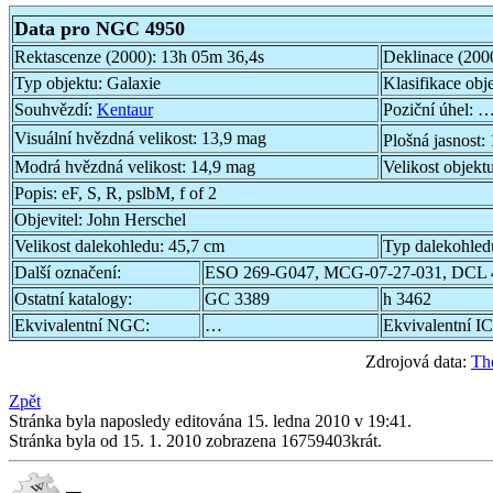
Data pro NGC 4950
Rektascenze (2000):
13h 05m 36,4s
Deklinace (200
Typ objektu:
Galaxie
Klasifikace obj
Souhvězdí:
Kentaur
Poziční úhel:
…
Visuální hvězdná velikost:
13,9 mag
Plošná jasnost:
Modrá hvězdná velikost:
14,9 mag
Velikost objekt
Popis:
eF, S, R, pslbM, f of 2
Objevitel:
John Herschel
Velikost dalekohledu:
45,7 cm
Typ dalekohled
Další označení:
ESO 269-G047, MCG-07-27-031, DCL 
Ostatní katalogy:
GC 3389
h 3462
Ekvivalentní NGC:
…
Ekvivalentní IC
Zdrojová data:
Th
Zpět
Stránka byla naposledy editována 15. ledna 2010 v 19:41.
Stránka byla od 15. 1. 2010 zobrazena 16759403krát.