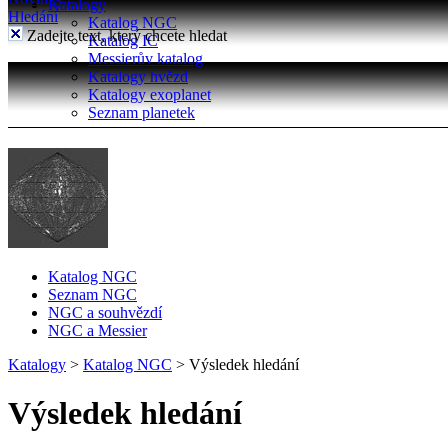
Katalogy
Hledání
Katalog NGC
Zadejte text, který chcete hledat
Katalog IC
Messierův katalog
Katalogy hvězd
Katalogy exoplanet
Seznam planetek
Katalog NGC
Seznam NGC
NGC a souhvězdí
NGC a Messier
Katalogy
>
Katalog NGC
>
Výsledek hledání
Výsledek hledání