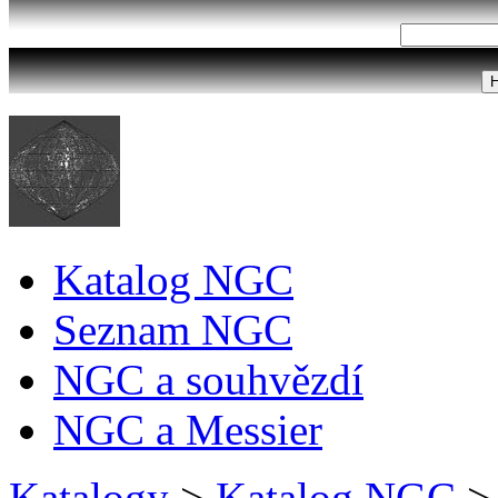
Katalog NGC
Seznam NGC
NGC a souhvězdí
NGC a Messier
Katalogy
>
Katalog NGC
>