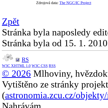
Zdrojová data:
The NGC/IC Project
Zpět
Stránka byla naposledy edi
Stránka byla od 15. 1. 201
RS
W3C
XHTML 1.0
W3C
CSS
RSS
© 2026
Mlhoviny, hvězdoku
Vytištěno ze stránky projek
(
astronomia.zcu.cz/objekty
Nahrávám...