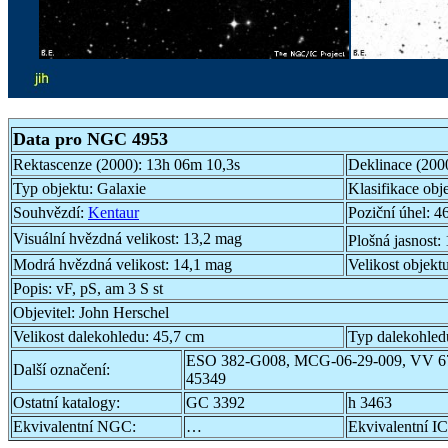
Data pro NGC 4953
Rektascenze (2000):
13h 06m 10,3s
Deklinace (200
Typ objektu:
Galaxie
Klasifikace obj
Souhvězdí:
Kentaur
Poziční úhel:
46
Visuální hvězdná velikost:
13,2 mag
Plošná jasnost:
Modrá hvězdná velikost:
14,1 mag
Velikost objekt
Popis:
vF, pS, am 3 S st
Objevitel:
John Herschel
Velikost dalekohledu:
45,7 cm
Typ dalekohled
ESO 382-G008, MCG-06-29-009, VV 6
Další označení:
45349
Ostatní katalogy:
GC 3392
h 3463
Ekvivalentní NGC:
…
Ekvivalentní IC