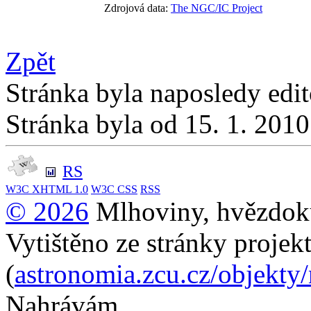
Zdrojová data:
The NGC/IC Project
Zpět
Stránka byla naposledy edi
Stránka byla od 15. 1. 201
RS
W3C
XHTML 1.0
W3C
CSS
RSS
© 2026
Mlhoviny, hvězdoku
Vytištěno ze stránky projek
(
astronomia.zcu.cz/objekty
Nahrávám...