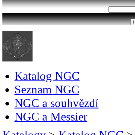
Katalog NGC
Seznam NGC
NGC a souhvězdí
NGC a Messier
Katalogy
>
Katalog NGC
>