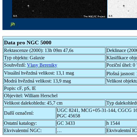
Data pro NGC 5000
Rektascenze (2000):
13h 09m 47,6s
Deklinace (200
Typ objektu:
Galaxie
Klasifikace obj
Souhvězdí:
Vlasy Bereniky
Poziční úhel:
0 
Visuální hvězdná velikost:
13,1 mag
Plošná jasnost:
Modrá hvězdná velikost:
13,9 mag
Velikost objekt
Popis:
cF, pS, lE
Objevitel:
William Herschel
Velikost dalekohledu:
45,7 cm
Typ dalekohled
UGC 8241, MCG+05-31-144, CGCG 160
Další označení:
PGC 45658
Ostatní katalogy:
GC 3433
h 1544
Ekvivalentní NGC:
…
Ekvivalentní IC