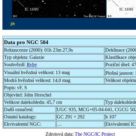
Data pro NGC 504
Rektascenze (2000):
01h 23m 27,9s
Deklinace (200
Typ objektu:
Galaxie
Klasifikace obj
Souhvězdí:
Ryby
Poziční úhel:
47
Visuální hvězdná velikost:
13 mag
Plošná jasnost:
Modrá hvězdná velikost:
14,0 mag
Velikost objekt
Popis:
vF, S
Objevitel:
John Herschel
Velikost dalekohledu:
45,7 cm
Typ dalekohled
Další označení:
UGC 935, MCG+05-04-041, CGCG 502
Ostatní katalogy:
GC 291 = 292
h 107
Ekvivalentní NGC:
…
Ekvivalentní IC
Zdrojová data:
The NGC/IC Project