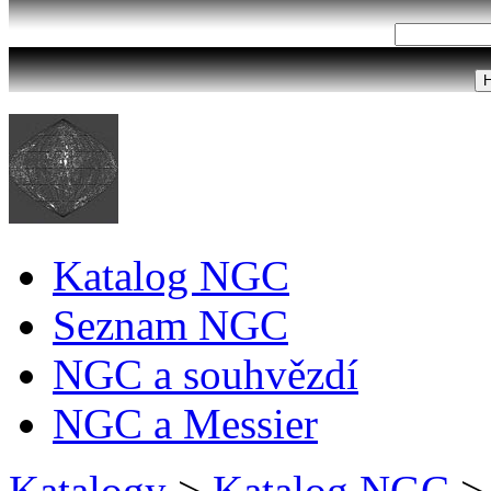
Katalog NGC
Seznam NGC
NGC a souhvězdí
NGC a Messier
Katalogy
>
Katalog NGC
>