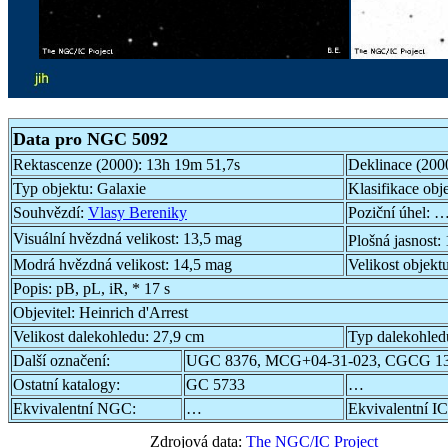
Data pro NGC 5092
Rektascenze (2000):
13h 19m 51,7s
Deklinace (200
Typ objektu:
Galaxie
Klasifikace obj
Souhvězdí:
Vlasy Bereniky
Poziční úhel:
…
Visuální hvězdná velikost:
13,5 mag
Plošná jasnost:
Modrá hvězdná velikost:
14,5 mag
Velikost objekt
Popis:
pB, pL, iR, * 17 s
Objevitel:
Heinrich d'Arrest
Velikost dalekohledu:
27,9 cm
Typ dalekohled
Další označení:
UGC 8376, MCG+04-31-023, CGCG 13
Ostatní katalogy:
GC 5733
…
Ekvivalentní NGC:
…
Ekvivalentní IC
Zdrojová data:
The NGC/IC Project