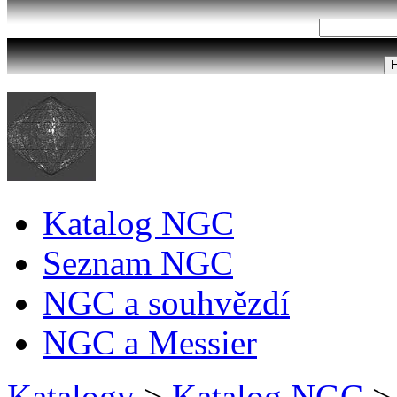
Katalog NGC
Seznam NGC
NGC a souhvězdí
NGC a Messier
Katalogy
>
Katalog NGC
>