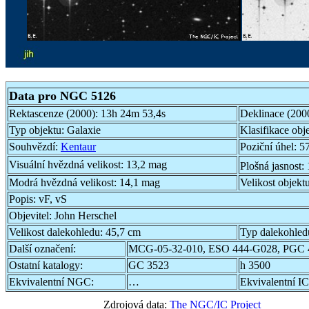
Data pro NGC 5126
Rektascenze (2000):
13h 24m 53,4s
Deklinace (200
Typ objektu:
Galaxie
Klasifikace obj
Souhvězdí:
Kentaur
Poziční úhel:
57
Visuální hvězdná velikost:
13,2 mag
Plošná jasnost:
Modrá hvězdná velikost:
14,1 mag
Velikost objekt
Popis:
vF, vS
Objevitel:
John Herschel
Velikost dalekohledu:
45,7 cm
Typ dalekohled
Další označení:
MCG-05-32-010, ESO 444-G028, PGC 
Ostatní katalogy:
GC 3523
h 3500
Ekvivalentní NGC:
…
Ekvivalentní IC
Zdrojová data:
The NGC/IC Project