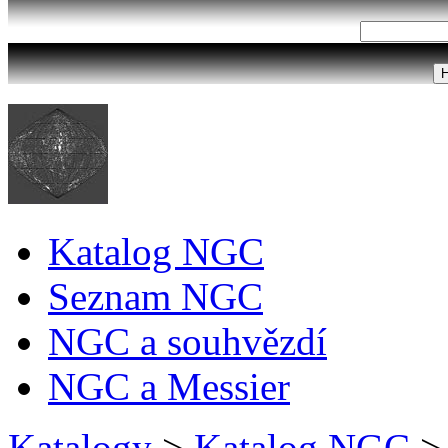
Katalog NGC
Seznam NGC
NGC a souhvězdí
NGC a Messier
Katalogy
>
Katalog NGC
>