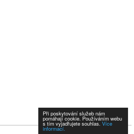
Při poskytování služeb nám
pomáhají cookie. Používáním webu
s tím vyjadřujete souhlas.
Více
informací.