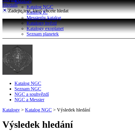
Katalogy
Hledání
Katalog NGC
Zadejte text, který chcete hledat
Katalog IC
Messierův katalog
Katalogy hvězd
Katalogy exoplanet
Seznam planetek
Katalog NGC
Seznam NGC
NGC a souhvězdí
NGC a Messier
Katalogy
>
Katalog NGC
>
Výsledek hledání
Výsledek hledání