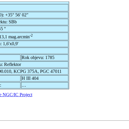
0):
+35° 56' 02"
ektu:
SBb
5 °
-2
13,1 mag.arcmin
u:
1,6'x0,9'
Rok objevu:
1785
u:
Reflektor
0.010, KCPG 375A, PGC 47011
H III 404
:
…
e NGC/IC Project