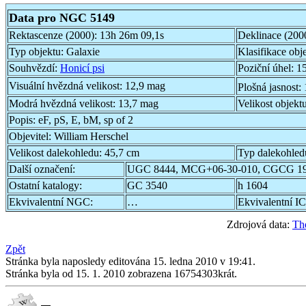
Data pro NGC 5149
Rektascenze (2000):
13h 26m 09,1s
Deklinace (200
Typ objektu:
Galaxie
Klasifikace obj
Souhvězdí:
Honicí psi
Poziční úhel:
15
Visuální hvězdná velikost:
12,9 mag
Plošná jasnost:
Modrá hvězdná velikost:
13,7 mag
Velikost objekt
Popis:
eF, pS, E, bM, sp of 2
Objevitel:
William Herschel
Velikost dalekohledu:
45,7 cm
Typ dalekohled
Další označení:
UGC 8444, MCG+06-30-010, CGCG 19
Ostatní katalogy:
GC 3540
h 1604
Ekvivalentní NGC:
…
Ekvivalentní IC
Zdrojová data:
Th
Zpět
Stránka byla naposledy editována 15. ledna 2010 v 19:41.
Stránka byla od 15. 1. 2010 zobrazena 16754303krát.