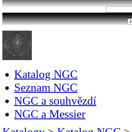
Katalog NGC
Seznam NGC
NGC a souhvězdí
NGC a Messier
Katalogy
>
Katalog NGC
>