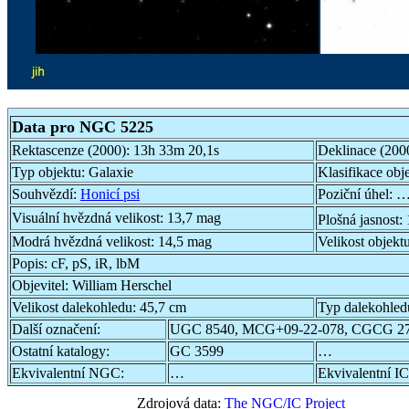
Data pro NGC 5225
Rektascenze (2000):
13h 33m 20,1s
Deklinace (200
Typ objektu:
Galaxie
Klasifikace obj
Souhvězdí:
Honicí psi
Poziční úhel:
…
Visuální hvězdná velikost:
13,7 mag
Plošná jasnost:
Modrá hvězdná velikost:
14,5 mag
Velikost objekt
Popis:
cF, pS, iR, lbM
Objevitel:
William Herschel
Velikost dalekohledu:
45,7 cm
Typ dalekohled
Další označení:
UGC 8540, MCG+09-22-078, CGCG 27
Ostatní katalogy:
GC 3599
…
Ekvivalentní NGC:
…
Ekvivalentní IC
Zdrojová data:
The NGC/IC Project