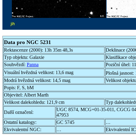
Data pro NGC 5231
Rektascenze (2000):
13h 35m 48,3s
Deklinace (200
Typ objektu:
Galaxie
Klasifikace obj
Souhvězdí:
Panna
Poziční úhel:
11
Visuální hvězdná velikost:
13,6 mag
Plošná jasnost:
Modrá hvězdná velikost:
14,5 mag
Velikost objekt
Popis:
F, S, bM
Objevitel:
Albert Marth
Velikost dalekohledu:
121,9 cm
Typ dalekohled
UGC 8574, MCG+01-35-011, CGCG 04
Další označení:
47953
Ostatní katalogy:
GC 5745
…
Ekvivalentní NGC:
…
Ekvivalentní IC