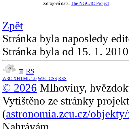
Zdrojová data:
The NGC/IC Project
Zpět
Stránka byla naposledy edi
Stránka byla od 15. 1. 201
RS
W3C
XHTML 1.0
W3C
CSS
RSS
© 2026
Mlhoviny, hvězdoku
Vytištěno ze stránky projek
(
astronomia.zcu.cz/objekty
Nahrávám...