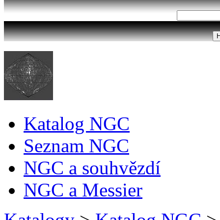
Katalog NGC
Seznam NGC
NGC a souhvězdí
NGC a Messier
Katalogy
>
Katalog NGC
>