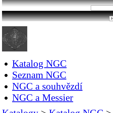
Katalog NGC
Seznam NGC
NGC a souhvězdí
NGC a Messier
Katalogy
>
Katalog NGC
>