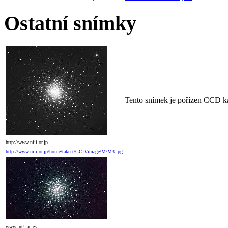
Ostatní snímky
Tento snímek je pořízen CCD k
http://www.niji.or.jp
http://www.niji.or.jp/home/taku-t/CCD/image/M/M3.jpg
www.ing.iac.es