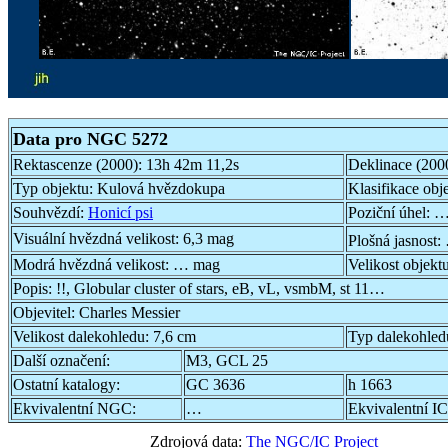
Data pro NGC 5272
Rektascenze (2000):
13h 42m 11,2s
Deklinace (200
Typ objektu:
Kulová hvězdokupa
Klasifikace obj
Souhvězdí:
Honicí psi
Poziční úhel:
…
Visuální hvězdná velikost:
6,3 mag
Plošná jasnost:
Modrá hvězdná velikost:
… mag
Velikost objekt
Popis:
!!, Globular cluster of stars, eB, vL, vsmbM, st 11…
Objevitel:
Charles Messier
Velikost dalekohledu:
7,6 cm
Typ dalekohled
Další označení:
M3, GCL 25
Ostatní katalogy:
GC 3636
h 1663
Ekvivalentní NGC:
…
Ekvivalentní IC
Zdrojová data:
The NGC/IC Project