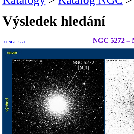
Výsledek hledání
NGC 5272 –
<<
NGC 5271