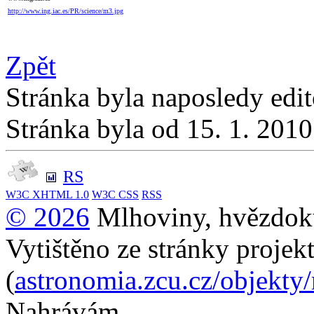
http://www.ing.iac.es/PR/science/m3.jpg
Zpět
Stránka byla naposledy edi
Stránka byla od 15. 1. 201
RS
W3C
XHTML 1.0
W3C
CSS
RSS
© 2026
Mlhoviny, hvězdoku
Vytištěno ze stránky projek
(
astronomia.zcu.cz/objekty
Nahrávám...