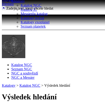
Katalogy
Hledání
Katalog NGC
Zadejte text, který chcete hledat
Katalog IC
Messierův katalog
Katalogy hvězd
Katalogy exoplanet
Seznam planetek
Katalog NGC
Seznam NGC
NGC a souhvězdí
NGC a Messier
Katalogy
>
Katalog NGC
>
Výsledek hledání
Výsledek hledání