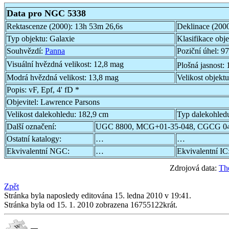
Data pro NGC 5338
Rektascenze (2000):
13h 53m 26,6s
Deklinace (200
Typ objektu:
Galaxie
Klasifikace obj
Souhvězdí:
Panna
Poziční úhel:
97
Visuální hvězdná velikost:
12,8 mag
Plošná jasnost:
Modrá hvězdná velikost:
13,8 mag
Velikost objekt
Popis:
vF, Epf, 4' fD *
Objevitel:
Lawrence Parsons
Velikost dalekohledu:
182,9 cm
Typ dalekohled
Další označení:
UGC 8800, MCG+01-35-048, CGCG 04
Ostatní katalogy:
…
…
Ekvivalentní NGC:
…
Ekvivalentní IC
Zdrojová data:
Th
Zpět
Stránka byla naposledy editována 15. ledna 2010 v 19:41.
Stránka byla od 15. 1. 2010 zobrazena 16755122krát.