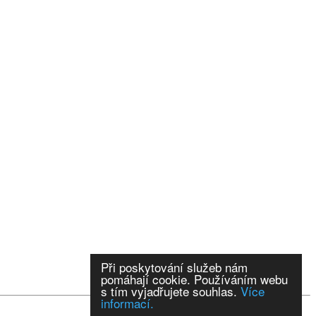
Při poskytování služeb nám
pomáhají cookie. Používáním webu
s tím vyjadřujete souhlas.
Více
informací.