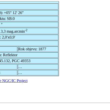
0):
+05° 12' 26"
ektu:
SB:0
 °
-2
13,3 mag.arcmin
u:
2,0'x0,9'
Rok objevu:
1877
u:
Reflektor
5.132, PGC 49353
…
:
…
e NGC/IC Project