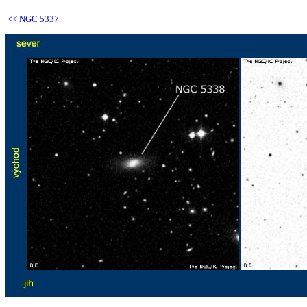
<<
NGC 5337