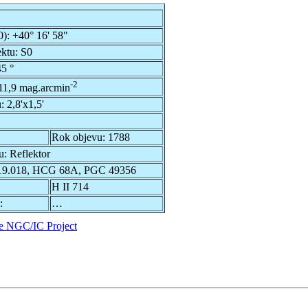
0):
+40° 16' 58"
ektu:
S0
5 °
-2
11,9 mag.arcmin
u:
2,8'x1,5'
Rok objevu:
1788
u:
Reflektor
9.018, HCG 68A, PGC 49356
H II 714
:
…
e NGC/IC Project