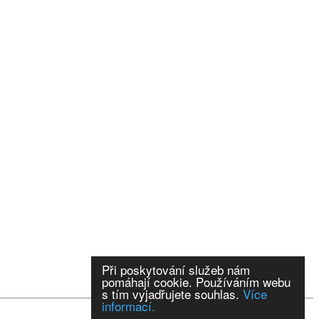
Při poskytování služeb nám
pomáhají cookie. Používáním webu
s tím vyjadřujete souhlas.
Více
informací.