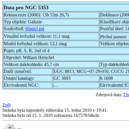
Data pro NGC 5353
Rektascenze (2000):
13h 53m 26,7s
Deklinace (200
Typ objektu:
Galaxie
Klasifikace obj
Souhvězdí:
Honicí psi
Poziční úhel:
14
Visuální hvězdná velikost:
11,1 mag
Plošná jasnost:
Modrá hvězdná velikost:
12,1 mag
Velikost objekt
Popis:
pB, S, R, 2nd of 4
Objevitel:
William Herschel
Velikost dalekohledu:
45,7 cm
Typ dalekohled
Další označení:
UGC 8813, MCG+07-29-010, CGCG 21
Ostatní katalogy:
GC 3693
h 1698
Ekvivalentní NGC:
…
Ekvivalentní IC
Zdrojová data:
Th
Zpět
Stránka byla naposledy editována 15. ledna 2010 v 19:41.
Stránka byla od 15. 1. 2010 zobrazena 16757834krát.