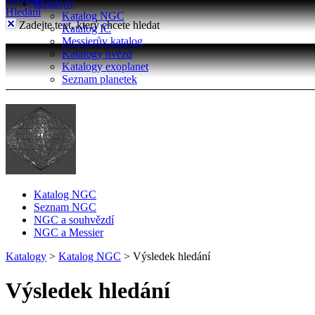
Katalogy
Hledání
Katalog NGC
Zadejte text, který chcete hledat
Katalog IC
Messierův katalog
Katalogy hvězd
Katalogy exoplanet
Seznam planetek
Katalog NGC
Seznam NGC
NGC a souhvězdí
NGC a Messier
Katalogy
>
Katalog NGC
>
Výsledek hledání
Výsledek hledání