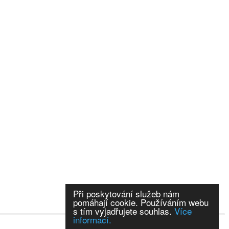
Při poskytování služeb nám
pomáhají cookie. Používáním webu
s tím vyjadřujete souhlas.
Více
informací.