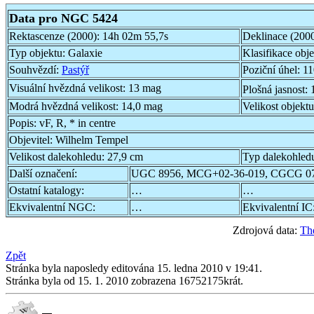
Data pro NGC 5424
Rektascenze (2000):
14h 02m 55,7s
Deklinace (200
Typ objektu:
Galaxie
Klasifikace obj
Souhvězdí:
Pastýř
Poziční úhel:
11
Visuální hvězdná velikost:
13 mag
Plošná jasnost:
Modrá hvězdná velikost:
14,0 mag
Velikost objekt
Popis:
vF, R, * in centre
Objevitel:
Wilhelm Tempel
Velikost dalekohledu:
27,9 cm
Typ dalekohled
Další označení:
UGC 8956, MCG+02-36-019, CGCG 07
Ostatní katalogy:
…
…
Ekvivalentní NGC:
…
Ekvivalentní IC
Zdrojová data:
Th
Zpět
Stránka byla naposledy editována 15. ledna 2010 v 19:41.
Stránka byla od 15. 1. 2010 zobrazena 16752175krát.