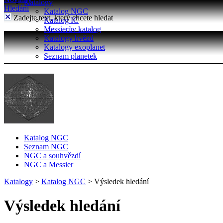
Katalogy
Hledání
Katalog NGC
Zadejte text, který chcete hledat
Katalog IC
Messierův katalog
Katalogy hvězd
Katalogy exoplanet
Seznam planetek
Katalog NGC
Seznam NGC
NGC a souhvězdí
NGC a Messier
Katalogy
>
Katalog NGC
>
Výsledek hledání
Výsledek hledání