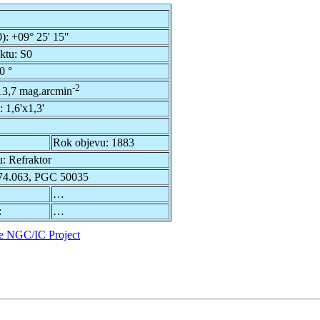
0):
+09° 25' 15"
ektu:
S0
0 °
-2
13,7 mag.arcmin
u:
1,6'x1,3'
Rok objevu:
1883
u:
Refraktor
4.063, PGC 50035
…
:
…
e NGC/IC Project