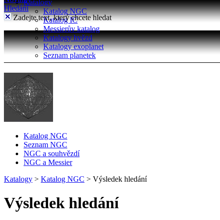
Katalogy
Hledání
Katalog NGC
Zadejte text, který chcete hledat
Katalog IC
Messierův katalog
Katalogy hvězd
Katalogy exoplanet
Seznam planetek
Katalog NGC
Seznam NGC
NGC a souhvězdí
NGC a Messier
Katalogy
>
Katalog NGC
>
Výsledek hledání
Výsledek hledání