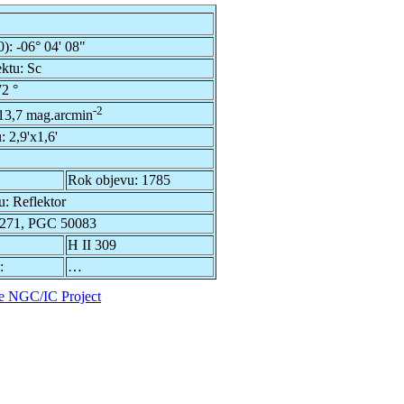
0):
-06° 04' 08"
ektu:
Sc
2 °
-2
13,7 mag.arcmin
u:
2,9'x1,6'
Rok objevu:
1785
u:
Reflektor
271, PGC 50083
H II 309
:
…
e NGC/IC Project