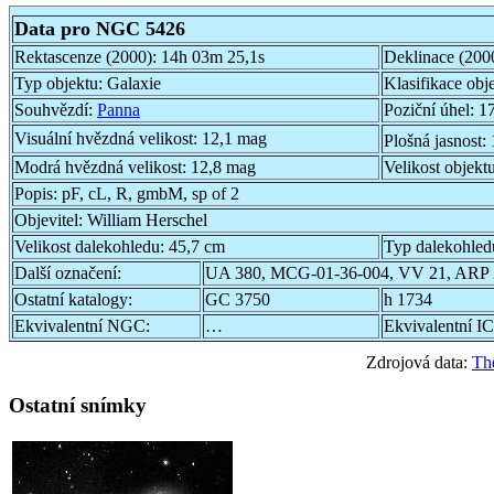
Data pro NGC 5426
Rektascenze (2000):
14h 03m 25,1s
Deklinace (200
Typ objektu:
Galaxie
Klasifikace obj
Souhvězdí:
Panna
Poziční úhel:
17
Visuální hvězdná velikost:
12,1 mag
Plošná jasnost:
Modrá hvězdná velikost:
12,8 mag
Velikost objekt
Popis:
pF, cL, R, gmbM, sp of 2
Objevitel:
William Herschel
Velikost dalekohledu:
45,7 cm
Typ dalekohled
Další označení:
UA 380, MCG-01-36-004, VV 21, ARP 
Ostatní katalogy:
GC 3750
h 1734
Ekvivalentní NGC:
…
Ekvivalentní IC
Zdrojová data:
Th
Ostatní snímky