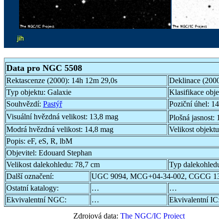
Data pro NGC 5508
Rektascenze (2000):
14h 12m 29,0s
Deklinace (200
Typ objektu:
Galaxie
Klasifikace obj
Souhvězdí:
Pastýř
Poziční úhel:
14
Visuální hvězdná velikost:
13,8 mag
Plošná jasnost:
Modrá hvězdná velikost:
14,8 mag
Velikost objekt
Popis:
eF, eS, R, lbM
Objevitel:
Edouard Stephan
Velikost dalekohledu:
78,7 cm
Typ dalekohled
Další označení:
UGC 9094, MCG+04-34-002, CGCG 13
Ostatní katalogy:
…
…
Ekvivalentní NGC:
…
Ekvivalentní IC
Zdrojová data:
The NGC/IC Project