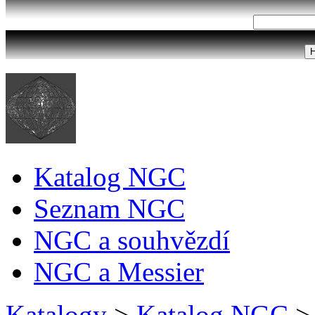
Katalog NGC
Seznam NGC
NGC a souhvězdí
NGC a Messier
Katalogy
>
Katalog NGC
>