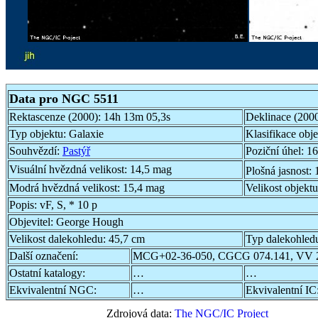
Data pro NGC 5511
Rektascenze (2000):
14h 13m 05,3s
Deklinace (200
Typ objektu:
Galaxie
Klasifikace obj
Souhvězdí:
Pastýř
Poziční úhel:
16
Visuální hvězdná velikost:
14,5 mag
Plošná jasnost:
Modrá hvězdná velikost:
15,4 mag
Velikost objekt
Popis:
vF, S, * 10 p
Objevitel:
George Hough
Velikost dalekohledu:
45,7 cm
Typ dalekohled
Další označení:
MCG+02-36-050, CGCG 074.141, VV 2
Ostatní katalogy:
…
…
Ekvivalentní NGC:
…
Ekvivalentní IC
Zdrojová data:
The NGC/IC Project