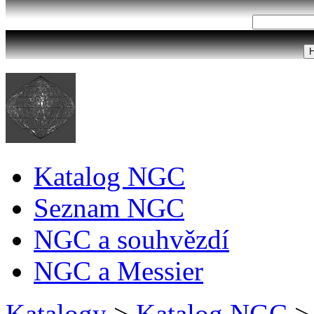
Katalog NGC
Seznam NGC
NGC a souhvězdí
NGC a Messier
Katalogy
>
Katalog NGC
>