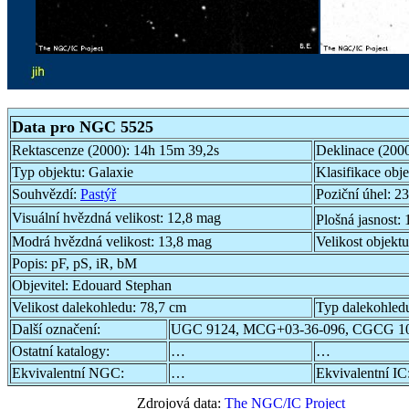
Data pro NGC 5525
Rektascenze (2000):
14h 15m 39,2s
Deklinace (200
Typ objektu:
Galaxie
Klasifikace obj
Souhvězdí:
Pastýř
Poziční úhel:
23
Visuální hvězdná velikost:
12,8 mag
Plošná jasnost:
Modrá hvězdná velikost:
13,8 mag
Velikost objekt
Popis:
pF, pS, iR, bM
Objevitel:
Edouard Stephan
Velikost dalekohledu:
78,7 cm
Typ dalekohled
Další označení:
UGC 9124, MCG+03-36-096, CGCG 10
Ostatní katalogy:
…
…
Ekvivalentní NGC:
…
Ekvivalentní IC
Zdrojová data:
The NGC/IC Project