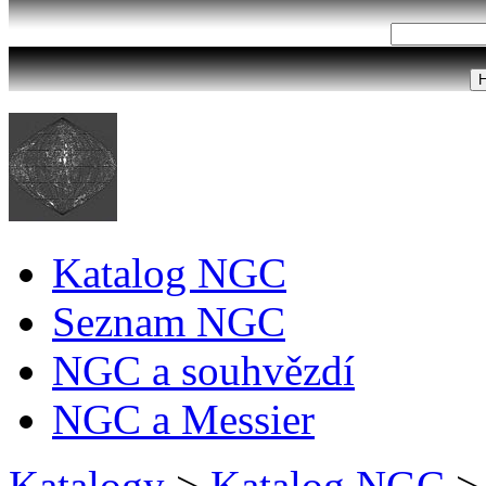
Katalog NGC
Seznam NGC
NGC a souhvězdí
NGC a Messier
Katalogy
>
Katalog NGC
>