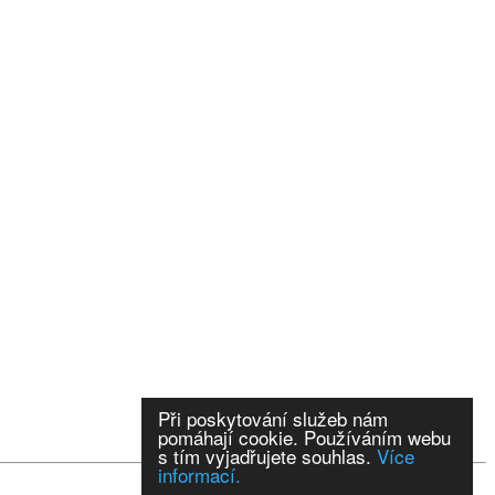
Při poskytování služeb nám
pomáhají cookie. Používáním webu
s tím vyjadřujete souhlas.
Více
informací.