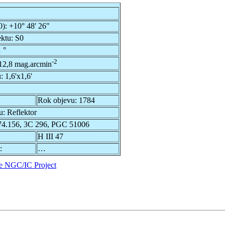
0):
+10° 48' 26"
ektu:
S0
 °
-2
12,8 mag.arcmin
u:
1,6'x1,6'
Rok objevu:
1784
u:
Reflektor
.156, 3C 296, PGC 51006
H III 47
:
…
e NGC/IC Project