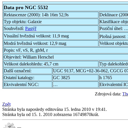
Data pro NGC 5532
Rektascenze (2000):
14h 16m 52,9s
Deklinace (200
Typ objektu:
Galaxie
Klasifikace obj
Souhvězdí:
Pastýř
Poziční úhel:
…
Visuální hvězdná velikost:
11,9 mag
Plošná jasnost:
Modrá hvězdná velikost:
12,9 mag
Velikost objekt
Popis:
vF, vS, R, gbM, r
Objevitel:
William Herschel
Velikost dalekohledu:
45,7 cm
Typ dalekohled
Další označení:
UGC 9137, MCG+02-36-062, CGCG 074
Ostatní katalogy:
GC 3825
h 1765
Ekvivalentní NGC:
…
Ekvivalentní IC
Zdrojová data:
Th
Zpět
Stránka byla naposledy editována 15. ledna 2010 v 19:41.
Stránka byla od 15. 1. 2010 zobrazena 16749870krát.