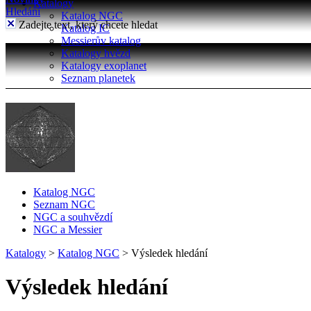
Katalogy
Hledání
Katalog NGC
Zadejte text, který chcete hledat
Katalog IC
Messierův katalog
Katalogy hvězd
Katalogy exoplanet
Seznam planetek
Katalog NGC
Seznam NGC
NGC a souhvězdí
NGC a Messier
Katalogy
>
Katalog NGC
>
Výsledek hledání
Výsledek hledání