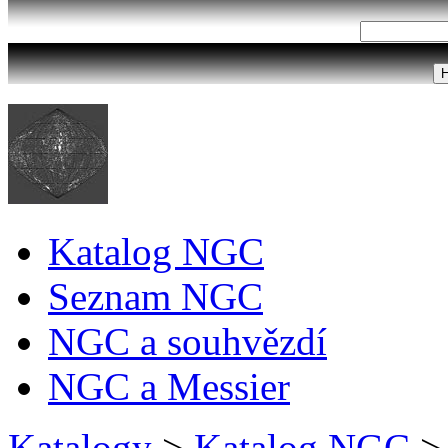
Katalog NGC
Seznam NGC
NGC a souhvězdí
NGC a Messier
Katalogy
>
Katalog NGC
>