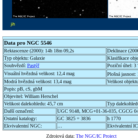
Data pro NGC 5546
Rektascenze (2000):
14h 18m 09,2s
Deklinace (200
Typ objektu:
Galaxie
Klasifikace obj
Souhvězdí:
Pastýř
Poziční úhel:
3 
Visuální hvězdná velikost:
12,4 mag
Plošná jasnost:
Modrá hvězdná velikost:
13,4 mag
Velikost objekt
Popis:
pB, cS, gbM
Objevitel:
William Herschel
Velikost dalekohledu:
45,7 cm
Typ dalekohled
Další označení:
UGC 9148, MCG+01-36-035, CGCG 04
Ostatní katalogy:
GC 3825 = 3836
h 1770
Ekvivalentní NGC:
…
Ekvivalentní IC
Zdrojová data:
The NGC/IC Project