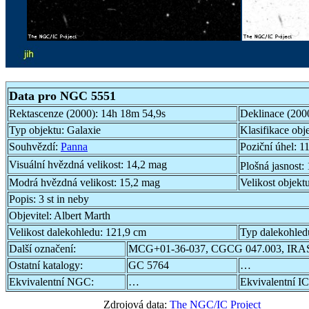
Data pro NGC 5551
Rektascenze (2000):
14h 18m 54,9s
Deklinace (200
Typ objektu:
Galaxie
Klasifikace obj
Souhvězdí:
Panna
Poziční úhel:
11
Visuální hvězdná velikost:
14,2 mag
Plošná jasnost:
Modrá hvězdná velikost:
15,2 mag
Velikost objekt
Popis:
3 st in neby
Objevitel:
Albert Marth
Velikost dalekohledu:
121,9 cm
Typ dalekohled
Další označení:
MCG+01-36-037, CGCG 047.003, IRAS
Ostatní katalogy:
GC 5764
…
Ekvivalentní NGC:
…
Ekvivalentní IC
Zdrojová data:
The NGC/IC Project