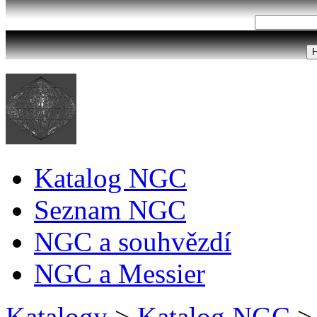
Katalog NGC
Seznam NGC
NGC a souhvězdí
NGC a Messier
Katalogy
>
Katalog NGC
>