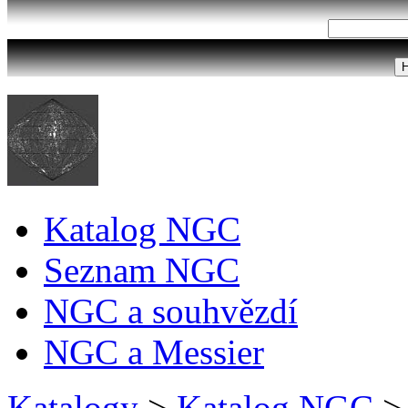
Katalog NGC
Seznam NGC
NGC a souhvězdí
NGC a Messier
Katalogy
>
Katalog NGC
>