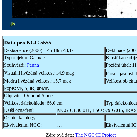
Data pro NGC 5555
Rektascenze (2000):
14h 18m 48,1s
Deklinace (200
Typ objektu:
Galaxie
Klasifikace obj
Souhvězdí:
Panna
Poziční úhel:
11
Visuální hvězdná velikost:
14,9 mag
Plošná jasnost:
Modrá hvězdná velikost:
15,7 mag
Velikost objekt
Popis:
vF, S, iR, gbMN
Objevitel:
Ormond Stone
Velikost dalekohledu:
66,0 cm
Typ dalekohled
Další označení:
MCG-03-36-011, ESO 579-G015, IRAS
Ostatní katalogy:
…
…
Ekvivalentní NGC:
…
Ekvivalentní IC
Zdrojová data:
The NGC/IC Project