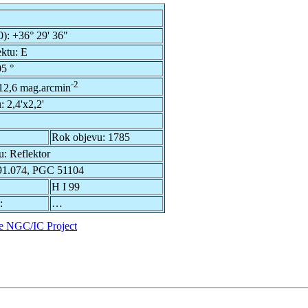
0):
+36° 29' 36"
ektu:
E
5 °
-2
12,6 mag.arcmin
u:
2,4'x2,2'
Rok objevu:
1785
u:
Reflektor
1.074, PGC 51104
H I 99
:
…
e NGC/IC Project