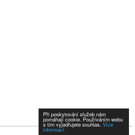
Při poskytování služeb nám
pomáhají cookie. Používáním webu
s tím vyjadřujete souhlas.
Více
informací.