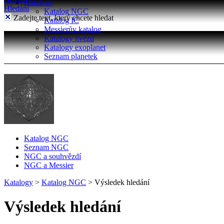
Katalogy
Hledání
Katalog NGC
Zadejte text, který chcete hledat
Katalog IC
Messierův katalog
Katalogy hvězd
Katalogy exoplanet
Seznam planetek
Katalog NGC
Seznam NGC
NGC a souhvězdí
NGC a Messier
Katalogy
>
Katalog NGC
>
Výsledek hledání
Výsledek hledání