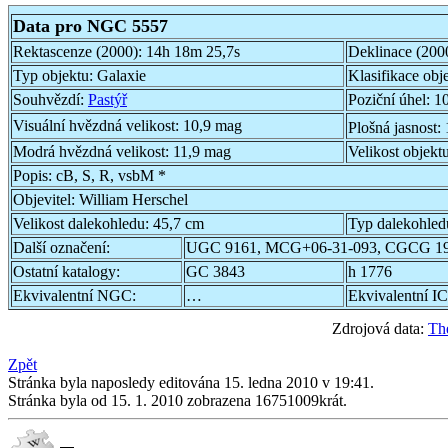
Data pro NGC 5557
Rektascenze (2000):
14h 18m 25,7s
Deklinace (200
Typ objektu:
Galaxie
Klasifikace obj
Souhvězdí:
Pastýř
Poziční úhel:
10
Visuální hvězdná velikost:
10,9 mag
Plošná jasnost:
Modrá hvězdná velikost:
11,9 mag
Velikost objekt
Popis:
cB, S, R, vsbM *
Objevitel:
William Herschel
Velikost dalekohledu:
45,7 cm
Typ dalekohled
Další označení:
UGC 9161, MCG+06-31-093, CGCG 19
Ostatní katalogy:
GC 3843
h 1776
Ekvivalentní NGC:
…
Ekvivalentní IC
Zdrojová data:
Th
Zpět
Stránka byla naposledy editována 15. ledna 2010 v 19:41.
Stránka byla od 15. 1. 2010 zobrazena 16751009krát.