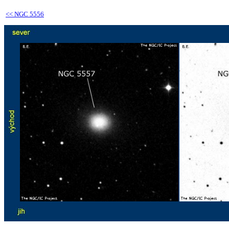
<<
NGC 5556