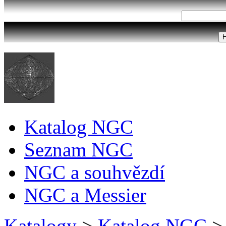
Katalog NGC
Seznam NGC
NGC a souhvězdí
NGC a Messier
Katalogy
>
Katalog NGC
>