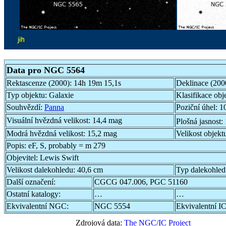
Data pro NGC 5564
Rektascenze (2000):
14h 19m 15,1s
Deklinace (200
Typ objektu:
Galaxie
Klasifikace obj
Souhvězdí:
Panna
Poziční úhel:
10
Visuální hvězdná velikost:
14,4 mag
Plošná jasnost:
Modrá hvězdná velikost:
15,2 mag
Velikost objekt
Popis:
eF, S, probably = m 279
Objevitel:
Lewis Swift
Velikost dalekohledu:
40,6 cm
Typ dalekohle
Další označení:
CGCG 047.006, PGC 51160
Ostatní katalogy:
…
…
Ekvivalentní NGC:
NGC 5554
Ekvivalentní IC
Zdrojová data:
The NGC/IC Project