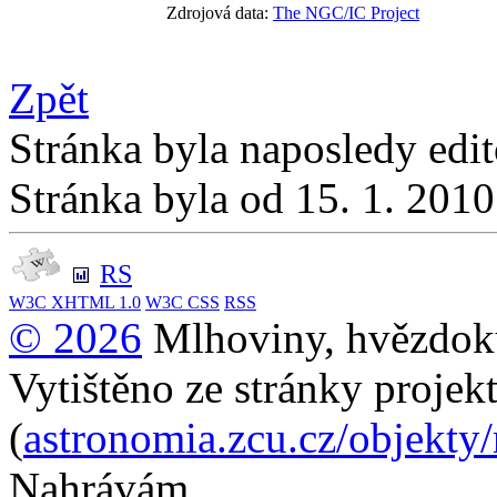
Zdrojová data:
The NGC/IC Project
Zpět
Stránka byla naposledy edi
Stránka byla od 15. 1. 201
RS
W3C
XHTML 1.0
W3C
CSS
RSS
© 2026
Mlhoviny, hvězdoku
Vytištěno ze stránky projek
(
astronomia.zcu.cz/objekty
Nahrávám...