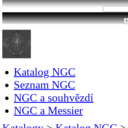
Katalog NGC
Seznam NGC
NGC a souhvězdí
NGC a Messier
Katalogy
>
Katalog NGC
>