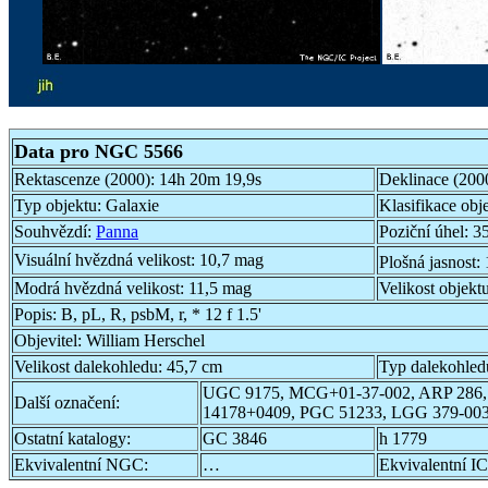
Data pro NGC 5566
Rektascenze (2000):
14h 20m 19,9s
Deklinace (200
Typ objektu:
Galaxie
Klasifikace obj
Souhvězdí:
Panna
Poziční úhel:
35
Visuální hvězdná velikost:
10,7 mag
Plošná jasnost:
Modrá hvězdná velikost:
11,5 mag
Velikost objekt
Popis:
B, pL, R, psbM, r, * 12 f 1.5'
Objevitel:
William Herschel
Velikost dalekohledu:
45,7 cm
Typ dalekohled
UGC 9175, MCG+01-37-002, ARP 286,
Další označení:
14178+0409, PGC 51233, LGG 379-00
Ostatní katalogy:
GC 3846
h 1779
Ekvivalentní NGC:
…
Ekvivalentní IC