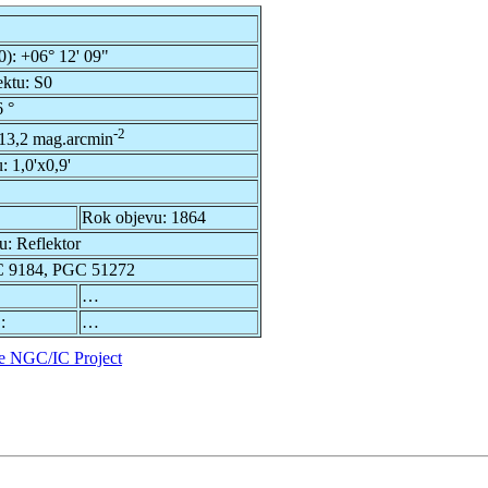
0):
+06° 12' 09"
ektu:
S0
 °
-2
13,2 mag.arcmin
u:
1,0'x0,9'
Rok objevu:
1864
du:
Reflektor
 9184, PGC 51272
…
:
…
e NGC/IC Project