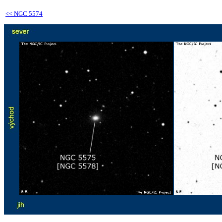
<<
NGC 5574