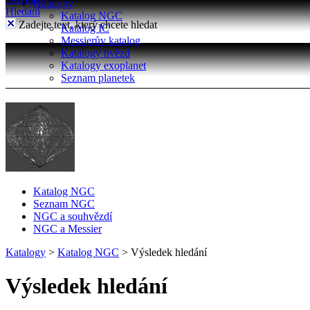
Katalogy
Hledání
Katalog NGC
Zadejte text, který chcete hledat
Katalog IC
Messierův katalog
Katalogy hvězd
Katalogy exoplanet
Seznam planetek
Katalog NGC
Seznam NGC
NGC a souhvězdí
NGC a Messier
Katalogy
>
Katalog NGC
>
Výsledek hledání
Výsledek hledání