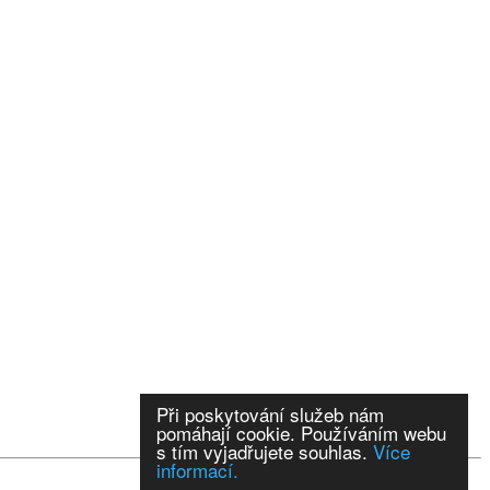
Při poskytování služeb nám
pomáhají cookie. Používáním webu
s tím vyjadřujete souhlas.
Více
informací.