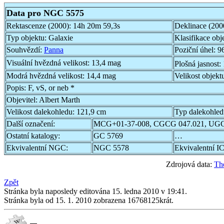
Data pro NGC 5575
Rektascenze (2000):
14h 20m 59,3s
Deklinace (200
Typ objektu:
Galaxie
Klasifikace obj
Souhvězdí:
Panna
Poziční úhel:
96
Visuální hvězdná velikost:
13,4 mag
Plošná jasnost:
Modrá hvězdná velikost:
14,4 mag
Velikost objekt
Popis:
F, vS, or neb *
Objevitel:
Albert Marth
Velikost dalekohledu:
121,9 cm
Typ dalekohle
Další označení:
MCG+01-37-008, CGCG 047.021, UGC
Ostatní katalogy:
GC 5769
…
Ekvivalentní NGC:
NGC 5578
Ekvivalentní IC
Zdrojová data:
Th
Zpět
Stránka byla naposledy editována 15. ledna 2010 v 19:41.
Stránka byla od 15. 1. 2010 zobrazena 16768125krát.