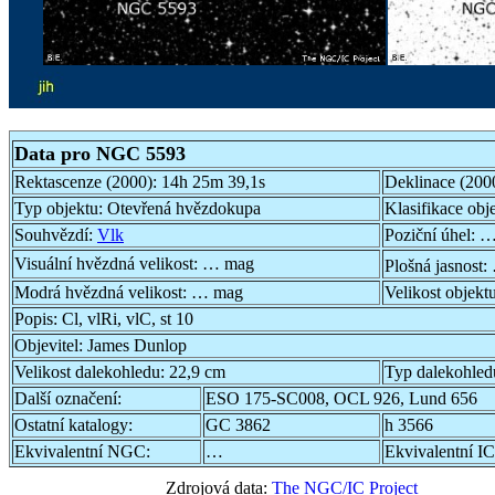
Data pro NGC 5593
Rektascenze (2000):
14h 25m 39,1s
Deklinace (200
Typ objektu:
Otevřená hvězdokupa
Klasifikace obj
Souhvězdí:
Vlk
Poziční úhel:
…
Visuální hvězdná velikost:
… mag
Plošná jasnost:
Modrá hvězdná velikost:
… mag
Velikost objekt
Popis:
Cl, vlRi, vlC, st 10
Objevitel:
James Dunlop
Velikost dalekohledu:
22,9 cm
Typ dalekohled
Další označení:
ESO 175-SC008, OCL 926, Lund 656
Ostatní katalogy:
GC 3862
h 3566
Ekvivalentní NGC:
…
Ekvivalentní IC
Zdrojová data:
The NGC/IC Project