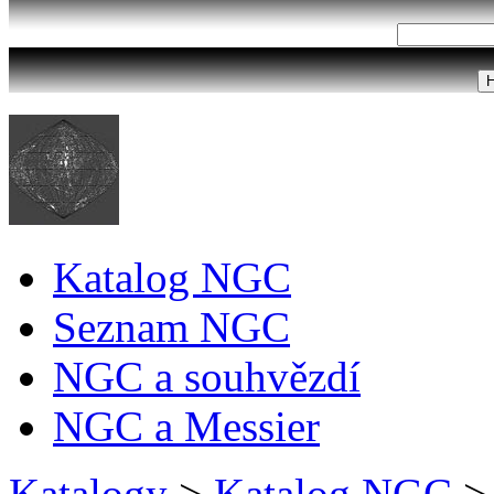
Katalog NGC
Seznam NGC
NGC a souhvězdí
NGC a Messier
Katalogy
>
Katalog NGC
>