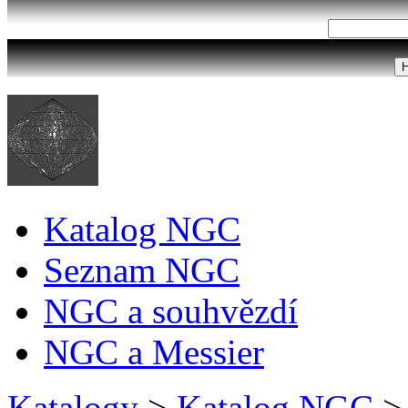
Katalog NGC
Seznam NGC
NGC a souhvězdí
NGC a Messier
Katalogy
>
Katalog NGC
>