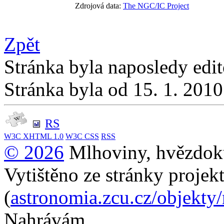
Zdrojová data:
The NGC/IC Project
Zpět
Stránka byla naposledy edi
Stránka byla od 15. 1. 201
RS
W3C
XHTML 1.0
W3C
CSS
RSS
© 2026
Mlhoviny, hvězdoku
Vytištěno ze stránky projek
(
astronomia.zcu.cz/objekty
Nahrávám...