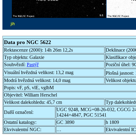
Data pro NGC 5622
Rektascenze (2000):
14h 26m 12,2s
Deklinace (200
Typ objektu:
Galaxie
Klasifikace obj
Souhvězdí:
Pastýř
Poziční úhel:
90
Visuální hvězdná velikost:
13,2 mag
Plošná jasnost:
Modrá hvězdná velikost:
14,0 mag
Velikost objekt
Popis:
vF, pS, vlE, vglbM
Objevitel:
William Herschel
Velikost dalekohledu:
45,7 cm
Typ dalekohled
UGC 9248, MCG+08-26-032, CGCG 24
Další označení:
14244+4847, PGC 51541
Ostatní katalogy:
GC 3890
h 1809
Ekvivalentní NGC:
…
Ekvivalentní IC