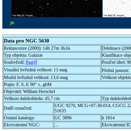
Data pro NGC 5630
Rektascenze (2000):
14h 27m 36,6s
Deklinace (200
Typ objektu:
Galaxie
Klasifikace obj
Souhvězdí:
Pastýř
Poziční úhel:
98
Visuální hvězdná velikost:
13 mag
Plošná jasnost:
Modrá hvězdná velikost:
13,6 mag
Velikost objekt
Popis:
F, S, E 90° ±, gbM
Objevitel:
William Herschel
Velikost dalekohledu:
45,7 cm
Typ dalekohled
UGC 9270, MCG+07-30-014, CGCG 22
Další označení:
51635
Ostatní katalogy:
GC 3896
h 1814
Ekvivalentní NGC:
…
Ekvivalentní IC