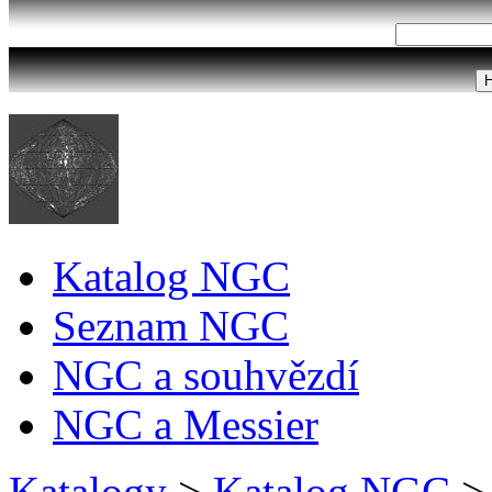
Katalog NGC
Seznam NGC
NGC a souhvězdí
NGC a Messier
Katalogy
>
Katalog NGC
>