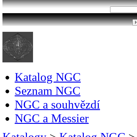
Katalog NGC
Seznam NGC
NGC a souhvězdí
NGC a Messier
Katalogy
>
Katalog NGC
>