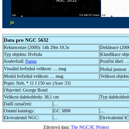
Data pro NGC 5632
Rektascenze (2000):
14h 29m 19,5s
Deklinace (200
Typ objektu:
Hvězda
Klasifikace obj
Souhvězdí:
Panna
Poziční úhel:
…
Visuální hvězdná velikost:
… mag
Plošná jasnost:
Modrá hvězdná velikost:
… mag
Velikost objekt
Popis:
Neb, * 11 f 150 sec (Auw 33)
Objevitel:
George Bond
Velikost dalekohledu:
38,1 cm
Typ dalekohled
Další označení:
…
Ostatní katalogy:
GC 3898
…
Ekvivalentní NGC:
…
Ekvivalentní IC
Zdrojová data:
The NGC/IC Project