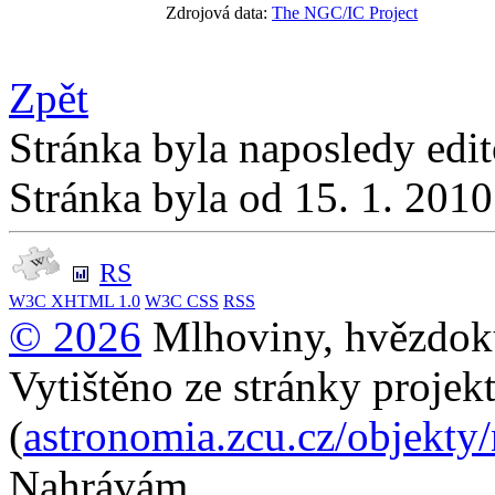
Zdrojová data:
The NGC/IC Project
Zpět
Stránka byla naposledy edi
Stránka byla od 15. 1. 201
RS
W3C
XHTML 1.0
W3C
CSS
RSS
© 2026
Mlhoviny, hvězdoku
Vytištěno ze stránky projek
(
astronomia.zcu.cz/objekty
Nahrávám...