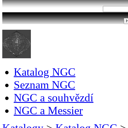
Katalog NGC
Seznam NGC
NGC a souhvězdí
NGC a Messier
Katalogy
>
Katalog NGC
>