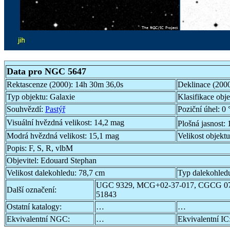
Data pro NGC 5647
Rektascenze (2000):
14h 30m 36,0s
Deklinace (200
Typ objektu:
Galaxie
Klasifikace obj
Souhvězdí:
Pastýř
Poziční úhel:
0 
Visuální hvězdná velikost:
14,2 mag
Plošná jasnost:
Modrá hvězdná velikost:
15,1 mag
Velikost objekt
Popis:
F, S, R, vlbM
Objevitel:
Edouard Stephan
Velikost dalekohledu:
78,7 cm
Typ dalekohled
UGC 9329, MCG+02-37-017, CGCG 0
Další označení:
51843
Ostatní katalogy:
…
…
Ekvivalentní NGC:
…
Ekvivalentní IC