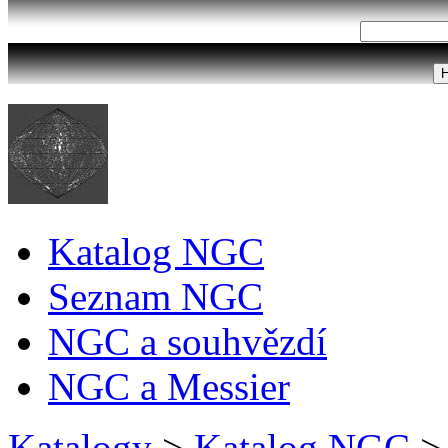
Katalog NGC
Seznam NGC
NGC a souhvězdí
NGC a Messier
Katalogy
>
Katalog NGC
>