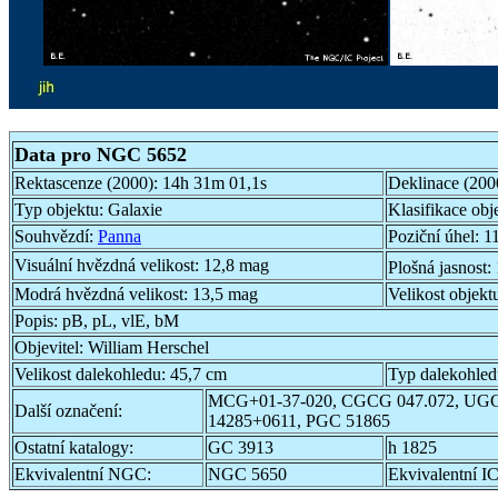
Data pro NGC 5652
Rektascenze (2000):
14h 31m 01,1s
Deklinace (200
Typ objektu:
Galaxie
Klasifikace obj
Souhvězdí:
Panna
Poziční úhel:
1
Visuální hvězdná velikost:
12,8 mag
Plošná jasnost:
Modrá hvězdná velikost:
13,5 mag
Velikost objekt
Popis:
pB, pL, vlE, bM
Objevitel:
William Herschel
Velikost dalekohledu:
45,7 cm
Typ dalekohle
MCG+01-37-020, CGCG 047.072, UGC
Další označení:
14285+0611, PGC 51865
Ostatní katalogy:
GC 3913
h 1825
Ekvivalentní NGC:
NGC 5650
Ekvivalentní IC