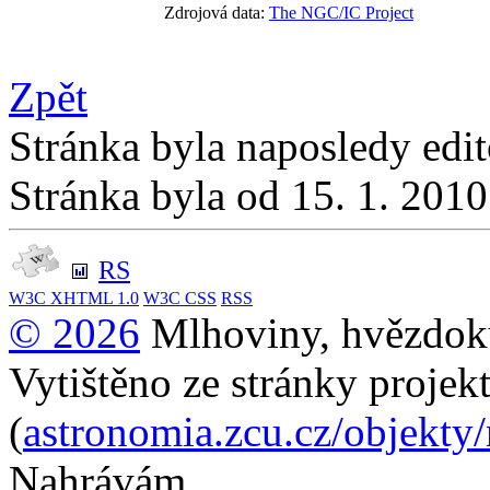
Zdrojová data:
The NGC/IC Project
Zpět
Stránka byla naposledy edi
Stránka byla od 15. 1. 201
RS
W3C
XHTML 1.0
W3C
CSS
RSS
© 2026
Mlhoviny, hvězdoku
Vytištěno ze stránky projek
(
astronomia.zcu.cz/objekty
Nahrávám...