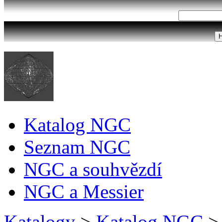
Katalog NGC
Seznam NGC
NGC a souhvězdí
NGC a Messier
Katalogy
>
Katalog NGC
>