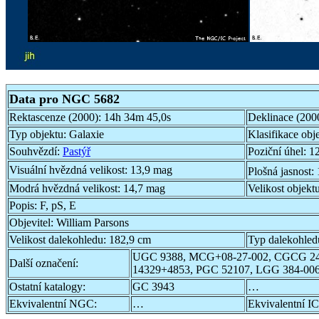
Data pro NGC 5682
Rektascenze (2000):
14h 34m 45,0s
Deklinace (200
Typ objektu:
Galaxie
Klasifikace obj
Souhvězdí:
Pastýř
Poziční úhel:
12
Visuální hvězdná velikost:
13,9 mag
Plošná jasnost:
Modrá hvězdná velikost:
14,7 mag
Velikost objekt
Popis:
F, pS, E
Objevitel:
William Parsons
Velikost dalekohledu:
182,9 cm
Typ dalekohled
UGC 9388, MCG+08-27-002, CGCG 24
Další označení:
14329+4853, PGC 52107, LGG 384-00
Ostatní katalogy:
GC 3943
…
Ekvivalentní NGC:
…
Ekvivalentní IC