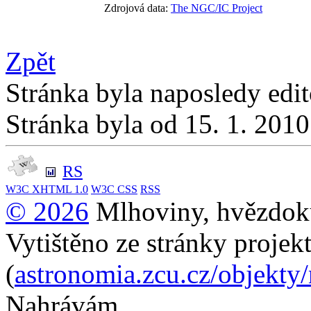
Zdrojová data:
The NGC/IC Project
Zpět
Stránka byla naposledy edi
Stránka byla od 15. 1. 201
RS
W3C
XHTML 1.0
W3C
CSS
RSS
© 2026
Mlhoviny, hvězdoku
Vytištěno ze stránky projek
(
astronomia.zcu.cz/objekty
Nahrávám...