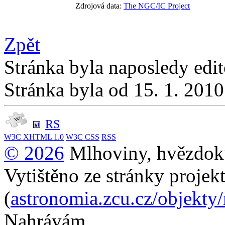
Zdrojová data:
The NGC/IC Project
Zpět
Stránka byla naposledy edi
Stránka byla od 15. 1. 201
RS
W3C
XHTML 1.0
W3C
CSS
RSS
© 2026
Mlhoviny, hvězdoku
Vytištěno ze stránky projek
(
astronomia.zcu.cz/objekty
Nahrávám...