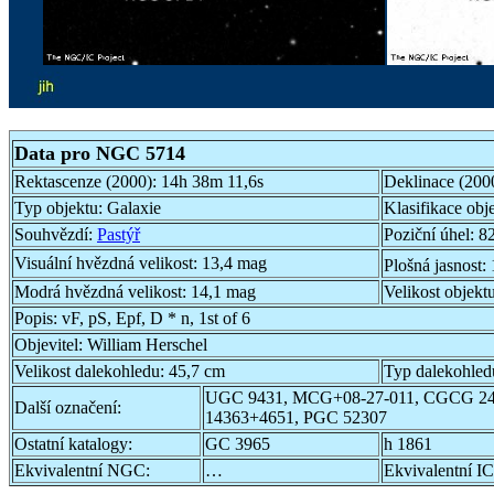
Data pro NGC 5714
Rektascenze (2000):
14h 38m 11,6s
Deklinace (200
Typ objektu:
Galaxie
Klasifikace obj
Souhvězdí:
Pastýř
Poziční úhel:
82
Visuální hvězdná velikost:
13,4 mag
Plošná jasnost:
Modrá hvězdná velikost:
14,1 mag
Velikost objekt
Popis:
vF, pS, Epf, D * n, 1st of 6
Objevitel:
William Herschel
Velikost dalekohledu:
45,7 cm
Typ dalekohled
UGC 9431, MCG+08-27-011, CGCG 24
Další označení:
14363+4651, PGC 52307
Ostatní katalogy:
GC 3965
h 1861
Ekvivalentní NGC:
…
Ekvivalentní IC