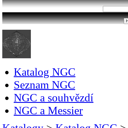
Katalog NGC
Seznam NGC
NGC a souhvězdí
NGC a Messier
Katalogy
>
Katalog NGC
>