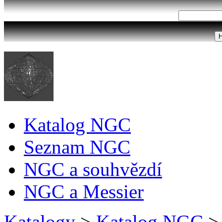
Katalog NGC
Seznam NGC
NGC a souhvězdí
NGC a Messier
Katalogy
>
Katalog NGC
>