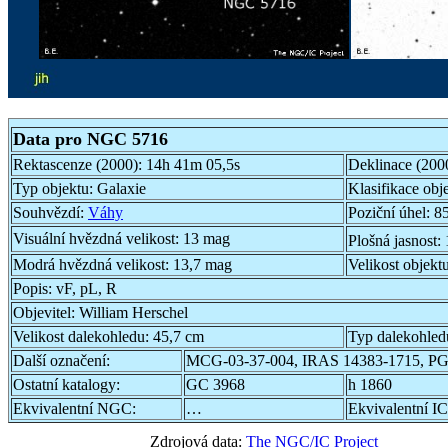
Data pro NGC 5716
Rektascenze (2000):
14h 41m 05,5s
Deklinace (200
Typ objektu:
Galaxie
Klasifikace obj
Souhvězdí:
Váhy
Poziční úhel:
85
Visuální hvězdná velikost:
13 mag
Plošná jasnost:
Modrá hvězdná velikost:
13,7 mag
Velikost objekt
Popis:
vF, pL, R
Objevitel:
William Herschel
Velikost dalekohledu:
45,7 cm
Typ dalekohled
Další označení:
MCG-03-37-004, IRAS 14383-1715, P
Ostatní katalogy:
GC 3968
h 1860
Ekvivalentní NGC:
…
Ekvivalentní IC
Zdrojová data:
The NGC/IC Project