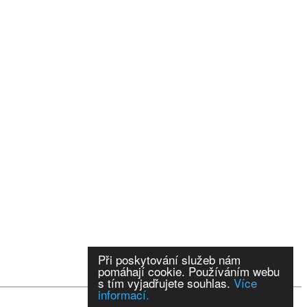
Při poskytování služeb nám
pomáhají cookie. Používáním webu
s tím vyjadřujete souhlas.
Více
informací.