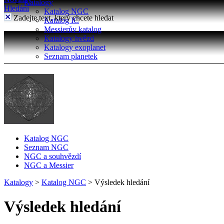
Katalogy
Hledání
Katalog NGC
Zadejte text, který chcete hledat
Katalog IC
Messierův katalog
Katalogy hvězd
Katalogy exoplanet
Seznam planetek
Katalog NGC
Seznam NGC
NGC a souhvězdí
NGC a Messier
Katalogy
>
Katalog NGC
>
Výsledek hledání
Výsledek hledání