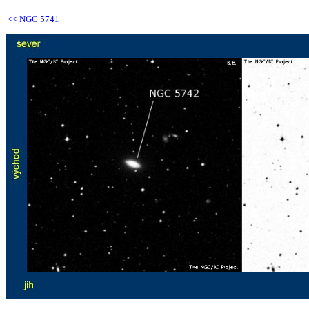
<<
NGC 5741