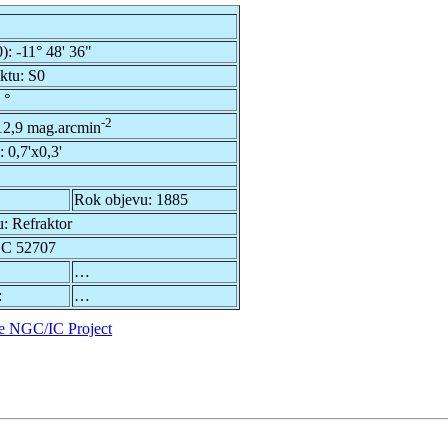
0):
-11° 48' 36"
ektu:
S0
 °
-2
12,9 mag.arcmin
u:
0,7'x0,3'
Rok objevu:
1885
u:
Refraktor
GC 52707
…
:
…
e NGC/IC Project