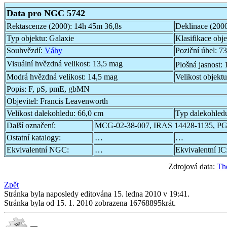
Data pro NGC 5742
Rektascenze (2000):
14h 45m 36,8s
Deklinace (200
Typ objektu:
Galaxie
Klasifikace obj
Souhvězdí:
Váhy
Poziční úhel:
73
Visuální hvězdná velikost:
13,5 mag
Plošná jasnost:
Modrá hvězdná velikost:
14,5 mag
Velikost objekt
Popis:
F, pS, pmE, gbMN
Objevitel:
Francis Leavenworth
Velikost dalekohledu:
66,0 cm
Typ dalekohled
Další označení:
MCG-02-38-007, IRAS 14428-1135, P
Ostatní katalogy:
…
…
Ekvivalentní NGC:
…
Ekvivalentní IC
Zdrojová data:
Th
Zpět
Stránka byla naposledy editována 15. ledna 2010 v 19:41.
Stránka byla od 15. 1. 2010 zobrazena 16768895krát.