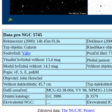
Data pro NGC 5745
Rektascenze (2000):
14h 45m 01,8s
Deklinace (200
Typ objektu:
Galaxie
Klasifikace obj
Souhvězdí:
Váhy
Poziční úhel:
77
Visuální hvězdná velikost:
13,4 mag
Plošná jasnost:
Modrá hvězdná velikost:
14,3 mag
Velikost objekt
Popis:
vF, S, E, pslbM
Objevitel:
John Herschel
Velikost dalekohledu:
45,7 cm
Typ dalekohled
Další označení:
MCG-02-38-004, VV 98, NPM1G-13.04
Ostatní katalogy:
GC 3986
h 3579
Ekvivalentní NGC:
…
Ekvivalentní IC
Zdrojová data:
The NGC/IC Project