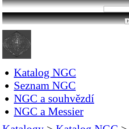
Katalog NGC
Seznam NGC
NGC a souhvězdí
NGC a Messier
Katalogy
>
Katalog NGC
>