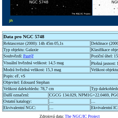
Data pro NGC 5748
Rektascenze (2000):
14h 45m 05,1s
Deklinace (200
Typ objektu:
Galaxie
Klasifikace obj
Souhvězdí:
Pastýř
Poziční úhel:
15
Visuální hvězdná velikost:
14,5 mag
Plošná jasnost:
Modrá hvězdná velikost:
15,3 mag
Velikost objekt
Popis:
eF, vS
Objevitel:
Edouard Stephan
Velikost dalekohledu:
78,7 cm
Typ dalekohled
Další označení:
CGCG 134.029, NPM1G+22.0469, PG
Ostatní katalogy:
…
…
Ekvivalentní NGC:
…
Ekvivalentní IC
Zdrojová data:
The NGC/IC Project