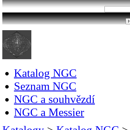
Katalog NGC
Seznam NGC
NGC a souhvězdí
NGC a Messier
Katalogy
>
Katalog NGC
>