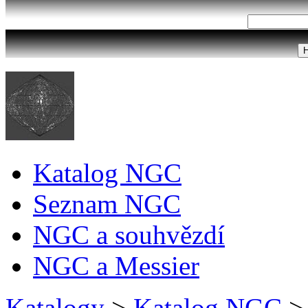
Katalog NGC
Seznam NGC
NGC a souhvězdí
NGC a Messier
Katalogy
>
Katalog NGC
>