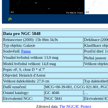
Data pro NGC 5848
Rektascenze (2000):
15h 06m 34,9s
Deklinace (200
Typ objektu:
Galaxie
Klasifikace obj
Souhvězdí:
Panna
Poziční úhel:
1
Visuální hvězdná velikost:
13,9 mag
Plošná jasnost:
Modrá hvězdná velikost:
14,8 mag
Velikost objekt
Popis:
eF, S, close D * sf 7'
Objevitel:
Heinrich d'Arrest
Velikost dalekohledu:
27,9 cm
Typ dalekohle
Další označení:
MCG+00-39-001, CGCG 021.001, PGC
Ostatní katalogy:
GC 4046
…
Ekvivalentní NGC:
NGC 5841
Ekvivalentní IC
Zdrojová data:
The NGC/IC Project