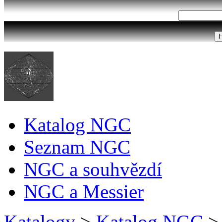
Katalog NGC
Seznam NGC
NGC a souhvězdí
NGC a Messier
Katalogy
>
Katalog NGC
>