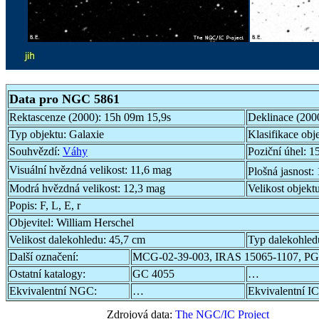
Data pro NGC 5861
Rektascenze (2000):
15h 09m 15,9s
Deklinace (200
Typ objektu:
Galaxie
Klasifikace obj
Souhvězdí:
Váhy
Poziční úhel:
15
Visuální hvězdná velikost:
11,6 mag
Plošná jasnost:
Modrá hvězdná velikost:
12,3 mag
Velikost objekt
Popis:
F, L, E, r
Objevitel:
William Herschel
Velikost dalekohledu:
45,7 cm
Typ dalekohled
Další označení:
MCG-02-39-003, IRAS 15065-1107, P
Ostatní katalogy:
GC 4055
…
Ekvivalentní NGC:
…
Ekvivalentní IC
Zdrojová data:
The NGC/IC Project